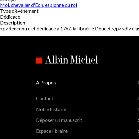
Moi, chevalier d'Eon, espionne du roi
Type d’événement
Dédicace
Description
<p>Rencontre et dédicace à 17h à la librairie Doucet.</p><div 
A Propos
Contact
Notre histoire
Déposer un manuscrit
Espace libraire