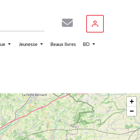
que
Jeunesse
Beaux livres
BD
+
−