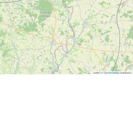
Leaflet | ©
OpenStreetMap
contributors