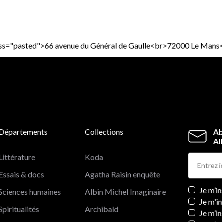
class="pasted">66 avenue du Général de Gaulle<br>72000 Le Mans
Départements
Collections
Ab
Al
Littérature
Koda
Essais & docs
Agatha Raisin enquête
Newslett
Je m’i
Sciences humaines
Albin Michel Imaginaire
Je m'i
Spiritualités
Archibald
Je m’in