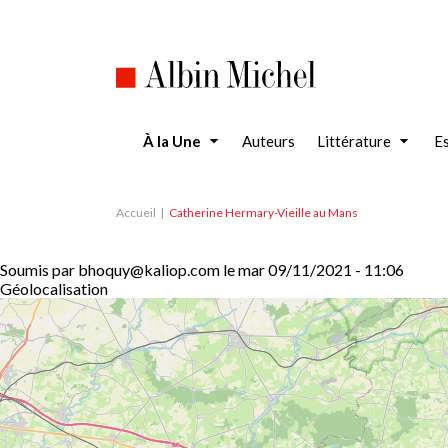
Aller
au
contenu
principal
À la Une
Auteurs
Littérature
Es
Accueil
Catherine Hermary-Vieille au Mans
Soumis par
bhoquy@kaliop.com
le
mar 09/11/2021 - 11:06
Géolocalisation