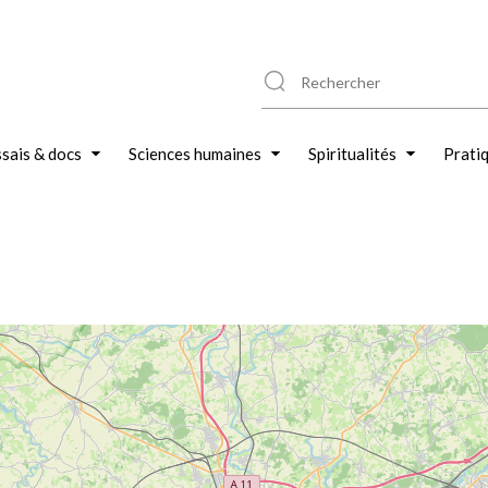
sais & docs
Sciences humaines
Spiritualités
Prati