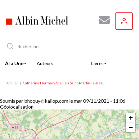
Aller
au
contenu
principal
À la Une
Auteurs
Livres
Accueil
Catherine Hermary-Vieille à Saint-Martin-le-Beau
Soumis par
bhoquy@kaliop.com
le
mar 09/11/2021 - 11:06
Géolocalisation
+
−