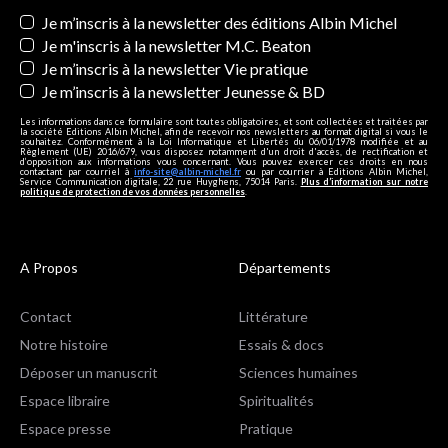
Newsletters
Je m’inscris à la newsletter des éditions Albin Michel
Je m'inscris à la newsletter M.C. Beaton
Je m’inscris à la newsletter Vie pratique
Je m’inscris à la newsletter Jeunesse & BD
Les informations dans ce formulaire sont toutes obligatoires, et sont collectées et traitées par
la société Editions Albin Michel, afin de recevoir nos newsletters au format digital si vous le
souhaitez. Conformément à la Loi Informatique et Libertés du 06/01/1978 modifiée et au
Règlement (UE) 2016/679, vous disposez notamment d'un droit d'accès, de rectification et
d’opposition aux informations vous concernant. Vous pouvez exercer ces droits en nous
contactant par courriel à
info-site@albin-michel.fr
ou par courrier à Editions Albin Michel,
Service Communication digitale, 22 rue Huyghens, 75014 Paris.
Plus d’information sur notre
politique de protection de vos données personnelles
.
A Propos
Départements
Contact
Littérature
Notre histoire
Essais & docs
Déposer un manuscrit
Sciences humaines
Espace libraire
Spiritualités
Espace presse
Pratique