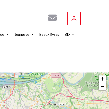
que
Jeunesse
Beaux livres
BD
+
−