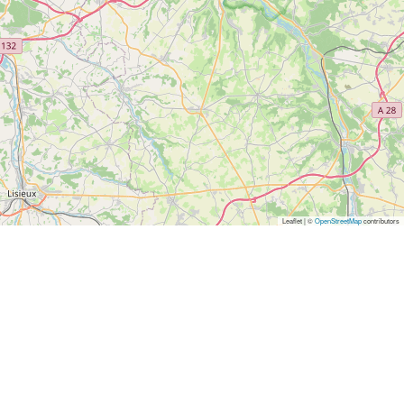
Leaflet | ©
OpenStreetMap
contributors