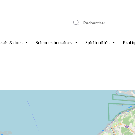
sais & docs
Sciences humaines
Spiritualités
Prati