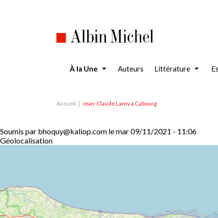
Aller
au
contenu
principal
À la Une
Auteurs
Littérature
Es
Accueil
Jean-Claude Lamy à Cabourg
Soumis par
bhoquy@kaliop.com
le
mar 09/11/2021 - 11:06
Géolocalisation