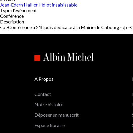
Jean-Edern Hallier, l'idiot insaisissable
Type d’événement
Conférence
Description
<p>Conférence à 21h puis dédicace à la Mairie de Cabourg.</p
A Propos
Contact
Notre histoire
Déposer un manuscrit
Espace libraire