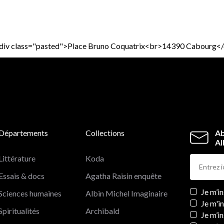
><div class="pasted">Place Bruno Coquatrix<br>14390 Cabourg</
Départements
Collections
Ab
Al
Littérature
Koda
Essais & docs
Agatha Raisin enquête
Newslett
Je m’i
Sciences humaines
Albin Michel Imaginaire
Je m'i
Spiritualités
Archibald
Je m’in