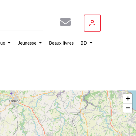
que
Jeunesse
Beaux livres
BD
+
−