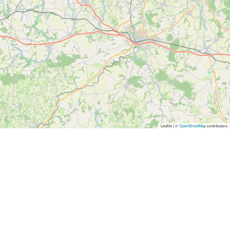
Leaflet | ©
OpenStreetMap
contributors