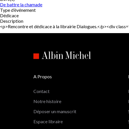
De battre la chamade
Type d’événement
Dédicace
Description
<p>Rencontre et dédicace à la librairie Dialogues.</p><div clas
A Propos
Contact
Notre histoire
Déposer un manuscrit
Espace libraire