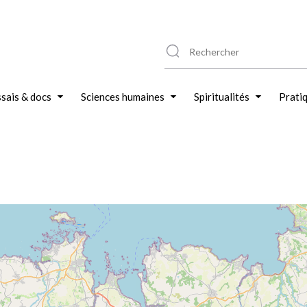
sais & docs
Sciences humaines
Spiritualités
Prati