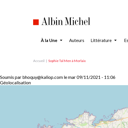
Aller
au
contenu
principal
À la Une
Auteurs
Littérature
Es
Accueil
Sophie Tal Men à Morlaix
Soumis par
bhoquy@kaliop.com
le
mar 09/11/2021 - 11:06
Géolocalisation