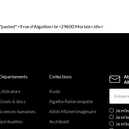
s="pasted">9 rue d'Aiguillon<br>29600 Morlaix</div>
Départements
Collections
Ab
Al
Littérature
Koda
Essais & docs
Agatha Raisin enquête
Newslett
Je m’i
Sciences humaines
Albin Michel Imaginaire
Je m'i
Spiritualités
Archibald
Je m’in