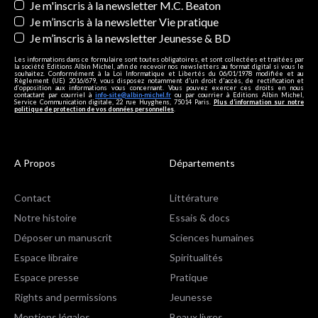
Je m'inscris à la newsletter M.C. Beaton
Je m’inscris à la newsletter Vie pratique
Je m’inscris à la newsletter Jeunesse & BD
Les informations dans ce formulaire sont toutes obligatoires, et sont collectées et traitées par
la société Editions Albin Michel, afin de recevoir nos newsletters au format digital si vous le
souhaitez. Conformément à la Loi Informatique et Libertés du 06/01/1978 modifiée et au
Règlement (UE) 2016/679, vous disposez notamment d'un droit d'accès, de rectification et
d’opposition aux informations vous concernant. Vous pouvez exercer ces droits en nous
contactant par courriel à
info-site@albin-michel.fr
ou par courrier à Editions Albin Michel,
Service Communication digitale, 22 rue Huyghens, 75014 Paris.
Plus d’information sur notre
politique de protection de vos données personnelles
.
A Propos
Départements
Contact
Littérature
Notre histoire
Essais & docs
Déposer un manuscrit
Sciences humaines
Espace libraire
Spiritualités
Espace presse
Pratique
Rights and permissions
Jeunesse
Mentions légales
Beaux livres