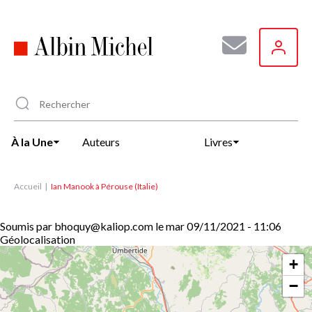
Aller
au
contenu
principal
À la Une
Auteurs
Livres
Accueil
Ian Manook à Pérouse (Italie)
Soumis par
bhoquy@kaliop.com
le
mar 09/11/2021 - 11:06
Géolocalisation
+
−