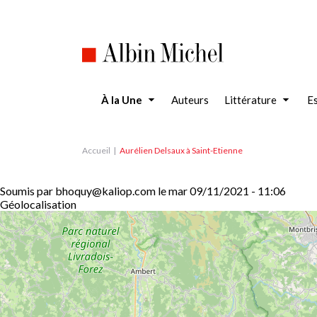
Aller
au
contenu
principal
À la Une
Auteurs
Littérature
Es
Accueil
Aurélien Delsaux à Saint-Etienne
Soumis par
bhoquy@kaliop.com
le
mar 09/11/2021 - 11:06
Géolocalisation