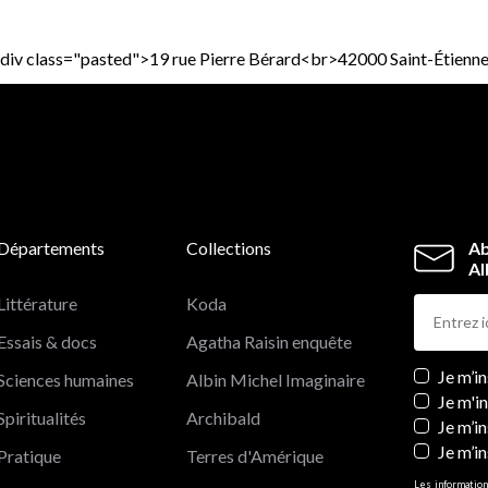
p><div class="pasted">19 rue Pierre Bérard<br>42000 Saint-Étienn
Départements
Collections
Ab
Al
Littérature
Koda
Essais & docs
Agatha Raisin enquête
Newslett
Je m’i
Sciences humaines
Albin Michel Imaginaire
Je m'i
Spiritualités
Archibald
Je m’in
Je m’i
Pratique
Terres d'Amérique
Les information