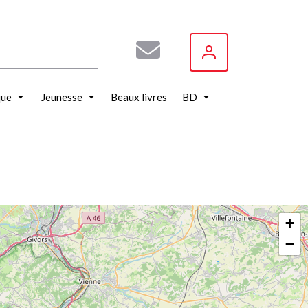
que
Jeunesse
Beaux livres
BD
+
−