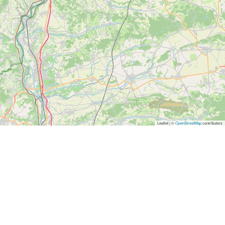
Leaflet | ©
OpenStreetMap
contributors