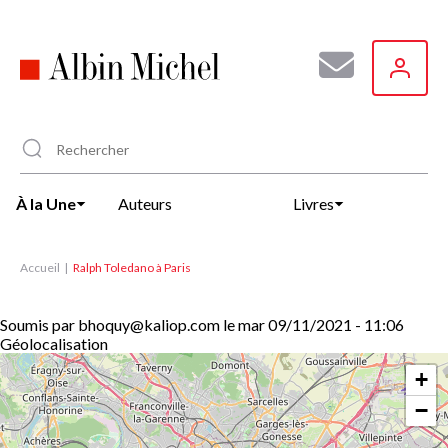
Aller
au
contenu
principal
À la Une
Auteurs
Livres
Accueil
Ralph Toledano à Paris
Soumis par
bhoquy@kaliop.com
le
mar 09/11/2021 - 11:06
Géolocalisation
+
−