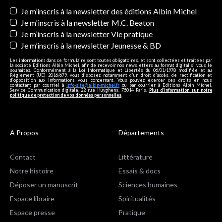
Newsletters
Je m’inscris à la newsletter des éditions Albin Michel
Je m'inscris à la newsletter M.C. Beaton
Je m’inscris à la newsletter Vie pratique
Je m’inscris à la newsletter Jeunesse & BD
Les informations dans ce formulaire sont toutes obligatoires, et sont collectées et traitées par
la société Editions Albin Michel, afin de recevoir nos newsletters au format digital si vous le
souhaitez. Conformément à la Loi Informatique et Libertés du 06/01/1978 modifiée et au
Règlement (UE) 2016/679, vous disposez notamment d'un droit d'accès, de rectification et
d’opposition aux informations vous concernant. Vous pouvez exercer ces droits en nous
contactant par courriel à
info-site@albin-michel.fr
ou par courrier à Editions Albin Michel,
Service Communication digitale, 22 rue Huyghens, 75014 Paris.
Plus d’information sur notre
politique de protection de vos données personnelles
.
A Propos
Départements
Contact
Littérature
Notre histoire
Essais & docs
Déposer un manuscrit
Sciences humaines
Espace libraire
Spiritualités
Espace presse
Pratique