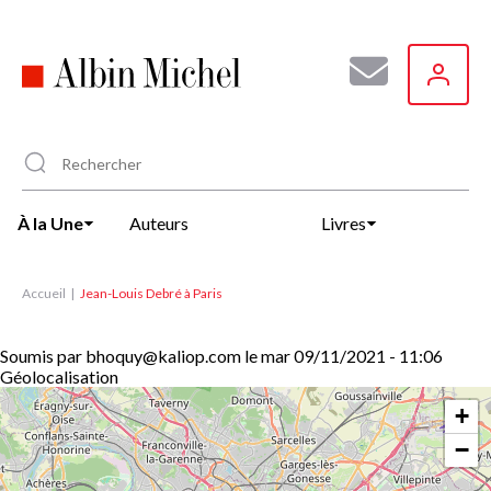
Aller
au
contenu
principal
À la Une
Auteurs
Livres
Accueil
Jean-Louis Debré à Paris
Soumis par
bhoquy@kaliop.com
le
mar 09/11/2021 - 11:06
Géolocalisation
+
−