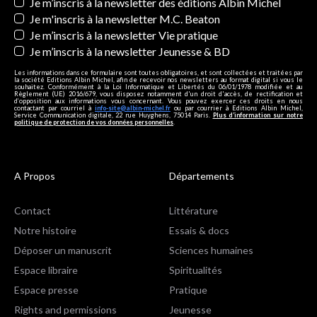
Newsletters
Je m’inscris à la newsletter des éditions Albin Michel
Je m'inscris à la newsletter M.C. Beaton
Je m’inscris à la newsletter Vie pratique
Je m’inscris à la newsletter Jeunesse & BD
Les informations dans ce formulaire sont toutes obligatoires, et sont collectées et traitées par
la société Editions Albin Michel, afin de recevoir nos newsletters au format digital si vous le
souhaitez. Conformément à la Loi Informatique et Libertés du 06/01/1978 modifiée et au
Règlement (UE) 2016/679, vous disposez notamment d'un droit d'accès, de rectification et
d’opposition aux informations vous concernant. Vous pouvez exercer ces droits en nous
contactant par courriel à
info-site@albin-michel.fr
ou par courrier à Editions Albin Michel,
Service Communication digitale, 22 rue Huyghens, 75014 Paris.
Plus d’information sur notre
politique de protection de vos données personnelles
.
A Propos
Départements
Contact
Littérature
Notre histoire
Essais & docs
Déposer un manuscrit
Sciences humaines
Espace libraire
Spiritualités
Espace presse
Pratique
Rights and permissions
Jeunesse