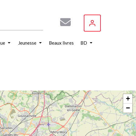
que
Jeunesse
Beaux livres
BD
+
−