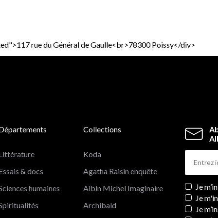
asted">117 rue du Général de Gaulle<br>78300 Poissy</div>
Départements
Collections
Ab
Al
Littérature
Koda
Essais & docs
Agatha Raisin enquête
Newslett
Je m’i
Sciences humaines
Albin Michel Imaginaire
Je m'i
Spiritualités
Archibald
Je m’in