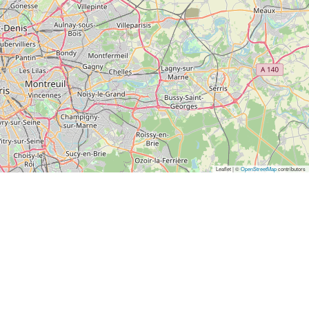
Leaflet | ©
OpenStreetMap
contributors