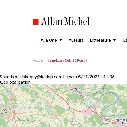
Aller
au
contenu
principal
À la Une
Auteurs
Littérature
Es
Accueil
Jean-Louis Debré à Poissy
Soumis par
bhoquy@kaliop.com
le
mar 09/11/2021 - 11:06
Géolocalisation