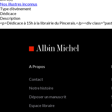
Nos illustres inconnus
Type d’événement
Dédicace
Description
<p>Dédicace à 15h à la librairie du Pincerais.</p><div class="p
A Propos
Contact
Notre histoire
Déposer un manuscrit
Espace libraire