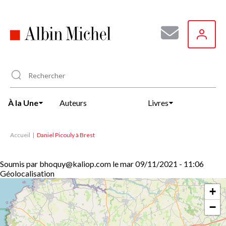
Aller
au
contenu
principal
À la Une
Auteurs
Livres
Accueil
Daniel Picouly à Brest
Soumis par
bhoquy@kaliop.com
le
mar 09/11/2021 - 11:06
Géolocalisation
+
−