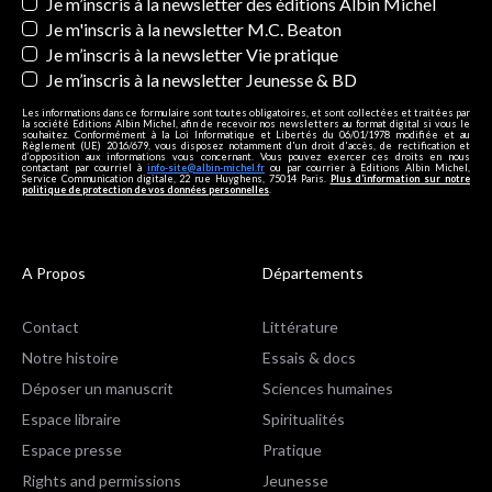
Newsletters
Je m’inscris à la newsletter des éditions Albin Michel
Je m'inscris à la newsletter M.C. Beaton
Je m’inscris à la newsletter Vie pratique
Je m’inscris à la newsletter Jeunesse & BD
Les informations dans ce formulaire sont toutes obligatoires, et sont collectées et traitées par
la société Editions Albin Michel, afin de recevoir nos newsletters au format digital si vous le
souhaitez. Conformément à la Loi Informatique et Libertés du 06/01/1978 modifiée et au
Règlement (UE) 2016/679, vous disposez notamment d'un droit d'accès, de rectification et
d’opposition aux informations vous concernant. Vous pouvez exercer ces droits en nous
contactant par courriel à
info-site@albin-michel.fr
ou par courrier à Editions Albin Michel,
Service Communication digitale, 22 rue Huyghens, 75014 Paris.
Plus d’information sur notre
politique de protection de vos données personnelles
.
A Propos
Départements
Contact
Littérature
Notre histoire
Essais & docs
Déposer un manuscrit
Sciences humaines
Espace libraire
Spiritualités
Espace presse
Pratique
Rights and permissions
Jeunesse