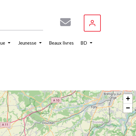
que
Jeunesse
Beaux livres
BD
+
−