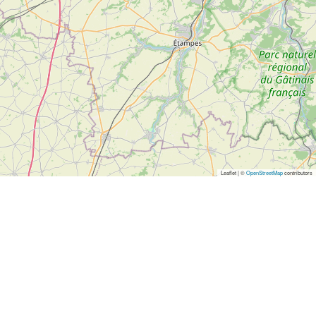
Leaflet | ©
OpenStreetMap
contributors