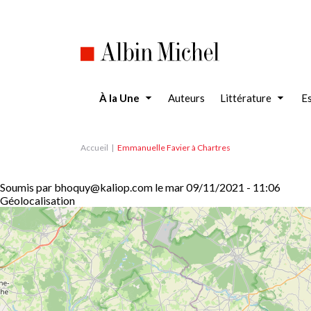
Aller
au
contenu
principal
À la Une
Auteurs
Littérature
Es
Accueil
Emmanuelle Favier à Chartres
Soumis par
bhoquy@kaliop.com
le
mar 09/11/2021 - 11:06
Géolocalisation