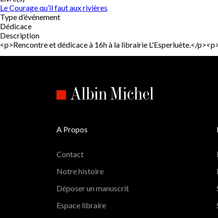
Le Courage qu’il faut aux rivières
Type d’événement
Dédicace
Description
<p>Rencontre et dédicace à 16h à la librairie L'Esperluète.</p>
A Propos
Contact
Notre histoire
Déposer un manuscrit
Espace libraire