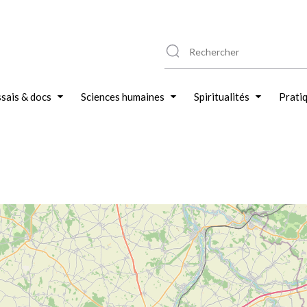
sais & docs
Sciences humaines
Spiritualités
Prati