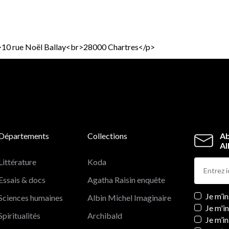
<p>10 rue Noël Ballay<br>28000 Chartres</p>
Départements
Collections
Ab
Al
Littérature
Koda
Essais & docs
Agatha Raisin enquête
Newslett
Je m’i
Sciences humaines
Albin Michel Imaginaire
Je m'i
Spiritualités
Archibald
Je m’in