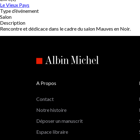
Le Vieux Pays
Type d’événement
Salon
Description
Rencontre et dédicace dans le cadre du salon Mauves en Noir.
A Propos
Contact
Notre histoire
Déposer un manuscrit
Espace libraire