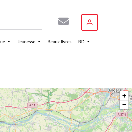
que
Jeunesse
Beaux livres
BD
+
−