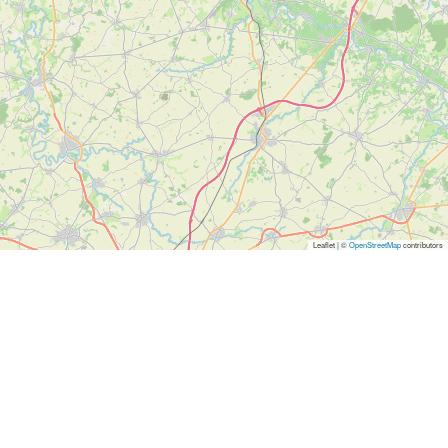
Leaflet | ©
OpenStreetMap
contributors