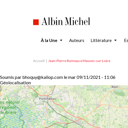
Aller
au
contenu
principal
À la Une
Auteurs
Littérature
Es
Accueil
Jean-Pierre Rumeau à Mauves-sur-Loire
Soumis par
bhoquy@kaliop.com
le
mar 09/11/2021 - 11:06
Géolocalisation