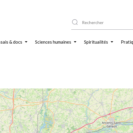
sais & docs
Sciences humaines
Spiritualités
Prati