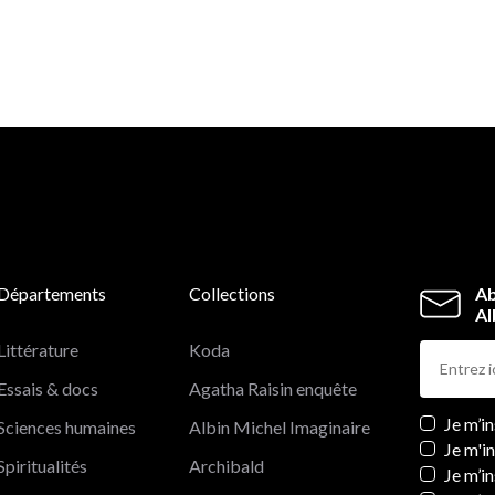
Départements
Collections
Ab
Al
Littérature
Koda
Essais & docs
Agatha Raisin enquête
Newslett
Je m’i
Sciences humaines
Albin Michel Imaginaire
Je m'i
Spiritualités
Archibald
Je m’in