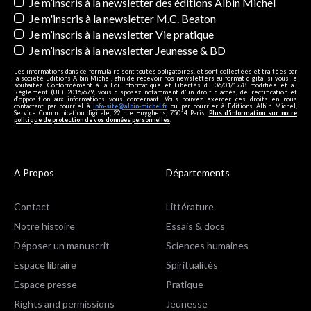
Newsletters
Je m’inscris à la newsletter des éditions Albin Michel
Je m'inscris à la newsletter M.C. Beaton
Je m’inscris à la newsletter Vie pratique
Je m’inscris à la newsletter Jeunesse & BD
Les informations dans ce formulaire sont toutes obligatoires, et sont collectées et traitées par
la société Editions Albin Michel, afin de recevoir nos newsletters au format digital si vous le
souhaitez. Conformément à la Loi Informatique et Libertés du 06/01/1978 modifiée et au
Règlement (UE) 2016/679, vous disposez notamment d'un droit d'accès, de rectification et
d’opposition aux informations vous concernant. Vous pouvez exercer ces droits en nous
contactant par courriel à
info-site@albin-michel.fr
ou par courrier à Editions Albin Michel,
Service Communication digitale, 22 rue Huyghens, 75014 Paris.
Plus d’information sur notre
politique de protection de vos données personnelles
.
A Propos
Départements
Contact
Littérature
Notre histoire
Essais & docs
Déposer un manuscrit
Sciences humaines
Espace libraire
Spiritualités
Espace presse
Pratique
Rights and permissions
Jeunesse