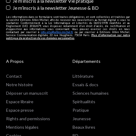
Je m’inscris à la newsletter Vie pratique
Je m’inscris à la newsletter Jeunesse & BD
Les informations dans ce formulaire sont toutes obligatoires, et sont collectées et traitées par
la société Editions Albin Michel, afin de recevoir nos newsletters au format digital si vous le
souhaitez. Conformément à la Loi Informatique et Libertés du 06/01/1978 modifiée et au
Règlement (UE) 2016/679, vous disposez notamment d'un droit d'accès, de rectification et
d’opposition aux informations vous concernant. Vous pouvez exercer ces droits en nous
contactant par courriel à
info-site@albin-michel.fr
ou par courrier à Editions Albin Michel,
Service Communication digitale, 22 rue Huyghens, 75014 Paris.
Plus d’information sur notre
politique de protection de vos données personnelles
.
A Propos
Départements
Contact
Littérature
Notre histoire
Essais & docs
Déposer un manuscrit
Sciences humaines
Espace libraire
Spiritualités
Espace presse
Pratique
Rights and permissions
Jeunesse
Mentions légales
Beaux livres
Cookies
BD