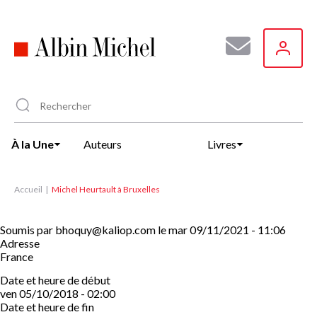
Aller
au
contenu
principal
À la Une
Auteurs
Livres
Accueil
Michel Heurtault à Bruxelles
Soumis par
bhoquy@kaliop.com
le
mar 09/11/2021 - 11:06
Adresse
France
Date et heure de début
ven 05/10/2018 - 02:00
Date et heure de fin