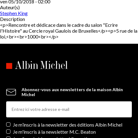
ven 05/10/2018 - 02:00
Auteur(s)
Stephen King
Description
<p>Rencontre et dédicace dans le cadre du salon "Ecrire
l'Histoire" au Cercle royal Gaulois de Bruxelles</p><p>5 rue de la
loi,<br><br>1000<br></p>
Abonnez-vous aux newsletters de la maison Albin
Michel
Newsletters
Je m’inscris à la newsletter des éditions Albin Michel
Je m'inscris à la newsletter M.C. Beaton