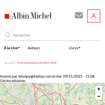
Aller
au
contenu
principal
À la Une
Auteurs
Livres
Accueil
Prix Humanisme chrétien 2018
Soumis par
bhoquy@kaliop.com
le
mar 09/11/2021 - 11:06
Géolocalisation
+
−