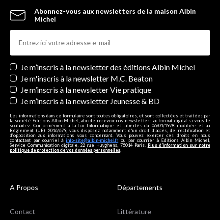
Abonnez-vous aux newsletters de la maison Albin
Michel
Newsletters
Je m’inscris à la newsletter des éditions Albin Michel
Je m'inscris à la newsletter M.C. Beaton
Je m’inscris à la newsletter Vie pratique
Je m’inscris à la newsletter Jeunesse & BD
Les informations dans ce formulaire sont toutes obligatoires, et sont collectées et traitées par
la société Editions Albin Michel, afin de recevoir nos newsletters au format digital si vous le
souhaitez. Conformément à la Loi Informatique et Libertés du 06/01/1978 modifiée et au
Règlement (UE) 2016/679, vous disposez notamment d'un droit d'accès, de rectification et
d’opposition aux informations vous concernant. Vous pouvez exercer ces droits en nous
contactant par courriel à
info-site@albin-michel.fr
ou par courrier à Editions Albin Michel,
Service Communication digitale, 22 rue Huyghens, 75014 Paris.
Plus d’information sur notre
politique de protection de vos données personnelles
.
A Propos
Départements
Contact
Littérature