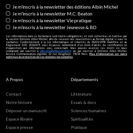
Newsletters
Je m’inscris à la newsletter des éditions Albin Michel
Je m'inscris à la newsletter M.C. Beaton
Je m’inscris à la newsletter Vie pratique
Je m’inscris à la newsletter Jeunesse & BD
Les informations dans ce formulaire sont toutes obligatoires, et sont collectées et traitées par
la société Editions Albin Michel, afin de recevoir nos newsletters au format digital si vous le
souhaitez. Conformément à la Loi Informatique et Libertés du 06/01/1978 modifiée et au
Règlement (UE) 2016/679, vous disposez notamment d'un droit d'accès, de rectification et
d’opposition aux informations vous concernant. Vous pouvez exercer ces droits en nous
contactant par courriel à
info-site@albin-michel.fr
ou par courrier à Editions Albin Michel,
Service Communication digitale, 22 rue Huyghens, 75014 Paris.
Plus d’information sur notre
politique de protection de vos données personnelles
.
A Propos
Départements
Contact
Littérature
Notre histoire
Essais & docs
Déposer un manuscrit
Sciences humaines
Espace libraire
Spiritualités
Espace presse
Pratique