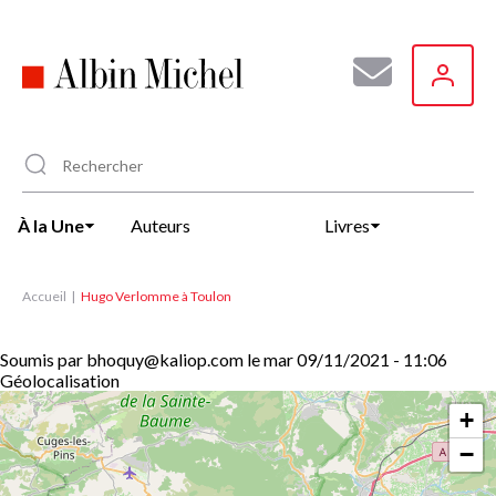
Aller
au
contenu
principal
À la Une
Auteurs
Livres
Accueil
Hugo Verlomme à Toulon
Soumis par
bhoquy@kaliop.com
le
mar 09/11/2021 - 11:06
Géolocalisation
+
−