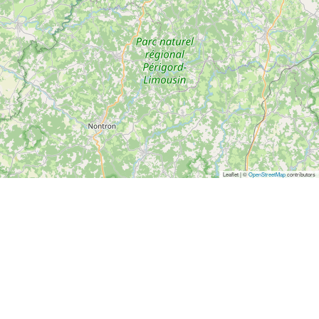
Leaflet | ©
OpenStreetMap
contributors