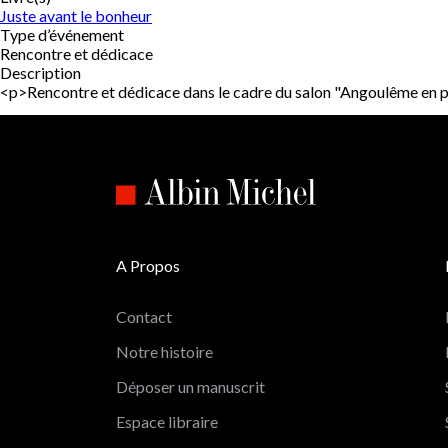
Juste avant le bonheur
Type d’événement
Rencontre et dédicace
Description
<p>Rencontre et dédicace dans le cadre du salon "Angoulême 
A Propos
Contact
Notre histoire
Déposer un manuscrit
Espace libraire