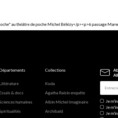
en poche" au théâtre de poche Michel Bélézy</p><p>6 passage 
Départements
Collections
Ab
Al
Littérature
Koda
Essais & docs
Agatha Raisin enquête
Newslett
Je m’i
Sciences humaines
Albin Michel Imaginaire
Je m'i
Spiritualités
Archibald
Je m’in