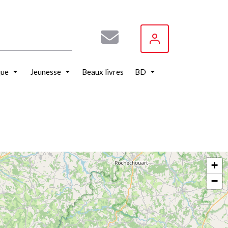
que
Jeunesse
Beaux livres
BD
+
−