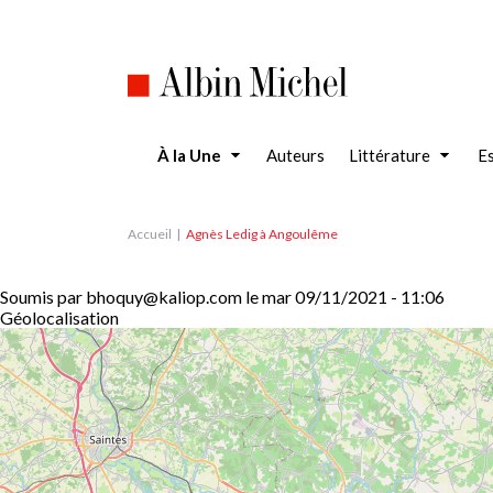
Aller
au
contenu
principal
À la Une
Auteurs
Littérature
Es
Accueil
Agnès Ledig à Angoulême
Soumis par
bhoquy@kaliop.com
le
mar 09/11/2021 - 11:06
Géolocalisation