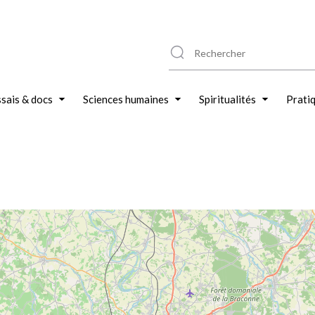
sais & docs
Sciences humaines
Spiritualités
Prati