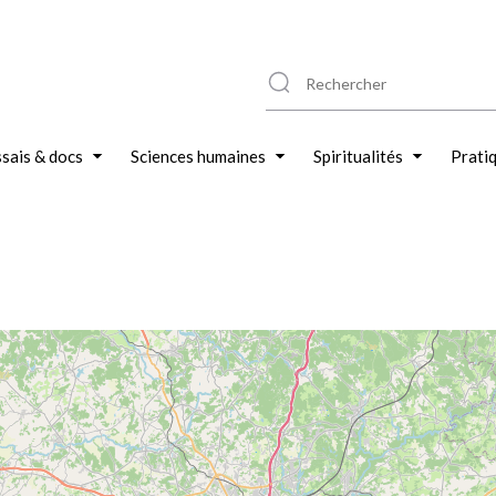
sais & docs
Sciences humaines
Spiritualités
Prati