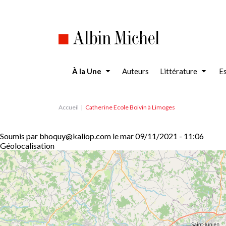
Aller
au
contenu
principal
À la Une
Auteurs
Littérature
Es
Accueil
Catherine Ecole Boivin à Limoges
Soumis par
bhoquy@kaliop.com
le
mar 09/11/2021 - 11:06
Géolocalisation