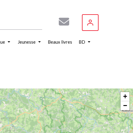
que
Jeunesse
Beaux livres
BD
+
−