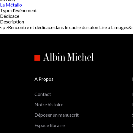
La Métallo
Type d’événement
Dédicace
Description
<p>Rencontre et dédicace dans le cadre du salon Lire à Limoges&
A Propos
Contact
Notre histoire
Déposer un manuscrit
Espace libraire