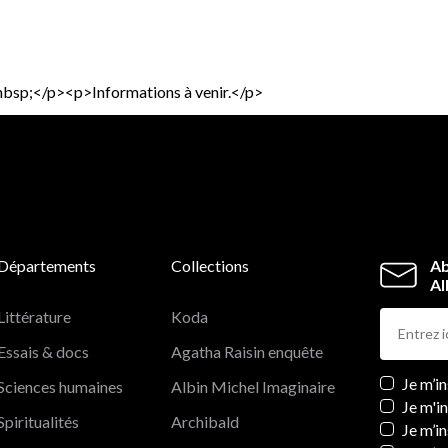
nbsp;</p><p>Informations à venir.</p>
Départements
Collections
Ab
Al
Littérature
Koda
Essais & docs
Agatha Raisin enquête
Newslett
Je m’i
Sciences humaines
Albin Michel Imaginaire
Je m'i
Spiritualités
Archibald
Je m’in