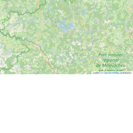
Leaflet | ©
OpenStreetMap
contributors