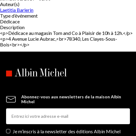
Auteur(s)
Laetitia Barlerin
Type d’événement
Dédicace
Description
<p>Dédicace au magasin Tom and Co à Plaisir de 10h à 12h.</p>
<p>4 Avenue Lucie Aubrac,<br>78340, Les Clayes-Sous-
Bois<br></p>
Abonnez-vous aux newsletters de la maison Albin
Michel
Newsletters
Je m’inscris à la newsletter des éditions Albin Michel