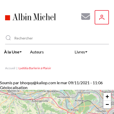
Aller
au
contenu
principal
À la Une
Auteurs
Livres
Accueil
Laétitia Barlerin à Plaisir
Soumis par
bhoquy@kaliop.com
le
mar 09/11/2021 - 11:06
Géolocalisation
+
−