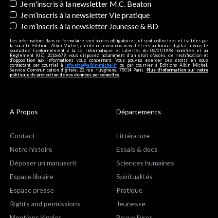
Je m'inscris à la newsletter M.C. Beaton
Je m’inscris à la newsletter Vie pratique
Je m’inscris à la newsletter Jeunesse & BD
Les informations dans ce formulaire sont toutes obligatoires, et sont collectées et traitées par
la société Editions Albin Michel, afin de recevoir nos newsletters au format digital si vous le
souhaitez. Conformément à la Loi Informatique et Libertés du 06/01/1978 modifiée et au
Règlement (UE) 2016/679, vous disposez notamment d'un droit d'accès, de rectification et
d’opposition aux informations vous concernant. Vous pouvez exercer ces droits en nous
contactant par courriel à
info-site@albin-michel.fr
ou par courrier à Editions Albin Michel,
Service Communication digitale, 22 rue Huyghens, 75014 Paris.
Plus d’information sur notre
politique de protection de vos données personnelles
.
A Propos
Départements
Contact
Littérature
Notre histoire
Essais & docs
Déposer un manuscrit
Sciences humaines
Espace libraire
Spiritualités
Espace presse
Pratique
Rights and permissions
Jeunesse
Mentions légales
Beaux livres