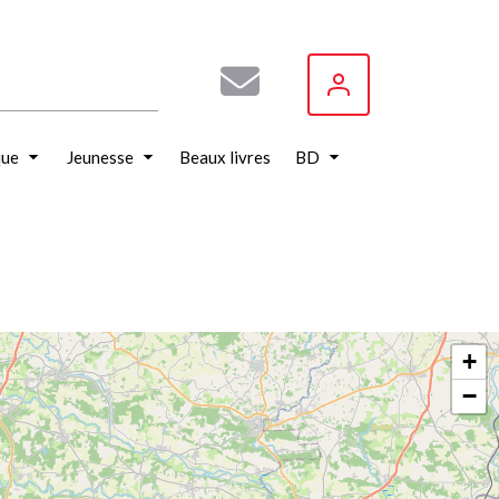
que
Jeunesse
Beaux livres
BD
+
−