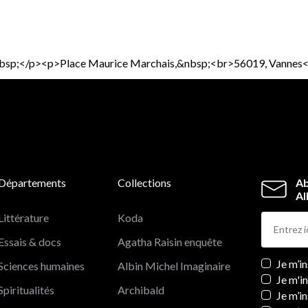
es&nbsp;</p><p>Place Maurice Marchais,&nbsp;<br>56019, Vannes
Départements
Collections
Ab
Al
Littérature
Koda
Essais & docs
Agatha Raisin enquête
Newslett
Je m’i
Sciences humaines
Albin Michel Imaginaire
Je m'i
Spiritualités
Archibald
Je m’in