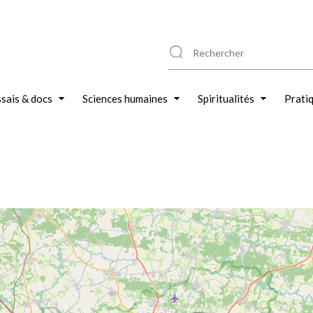
sais & docs
Sciences humaines
Spiritualités
Prati