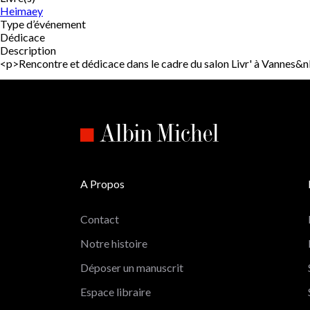
Heimaey
Type d’événement
Dédicace
Description
<p>Rencontre et dédicace dans le cadre du salon Livr' à Vann
A Propos
Contact
Notre histoire
Déposer un manuscrit
Espace libraire