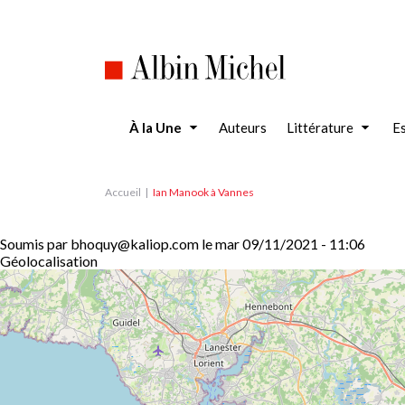
Aller
au
contenu
principal
À la Une
Auteurs
Littérature
Es
Accueil
Ian Manook à Vannes
Soumis par
bhoquy@kaliop.com
le
mar 09/11/2021 - 11:06
Géolocalisation