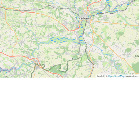
Leaflet | ©
OpenStreetMap
contributors