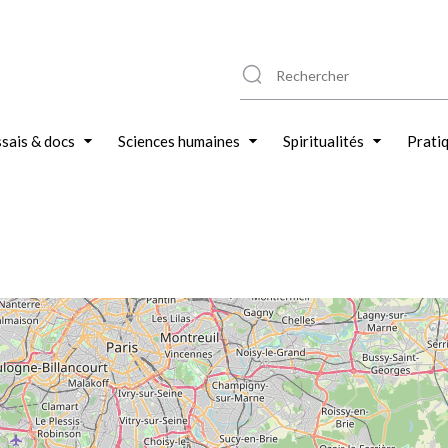
sais & docs
Sciences humaines
Spiritualités
Prati