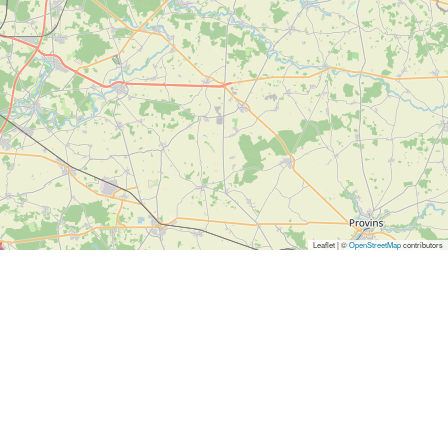
Leaflet | ©
OpenStreetMap
contributors