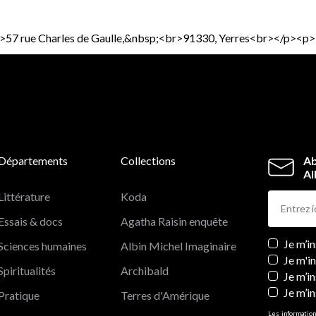
><p>57 rue Charles de Gaulle,&nbsp;<br>91330, Yerres<br></p><p
Départements
Collections
Ab
Al
Littérature
Koda
Essais & docs
Agatha Raisin enquête
Newslett
Je m’i
Sciences humaines
Albin Michel Imaginaire
Je m'i
Spiritualités
Archibald
Je m’in
Je m’i
Pratique
Terres d'Amérique
Les information