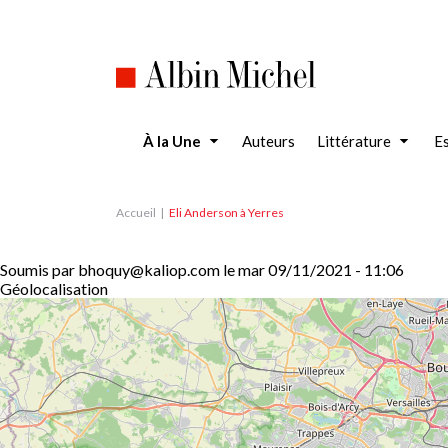
Aller
au
contenu
principal
À la Une
Auteurs
Littérature
Es
Accueil
Eli Anderson à Yerres
Soumis par
bhoquy@kaliop.com
le
mar 09/11/2021 - 11:06
Géolocalisation