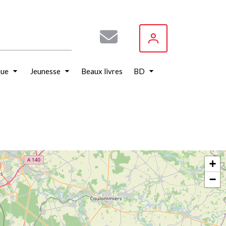
que
Jeunesse
Beaux livres
BD
+
−