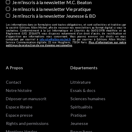
Je m'inscris à la newsletter M.C. Beaton
Je m’inscris à la newsletter Vie pratique
Je m’inscris à la newsletter Jeunesse & BD
Les informations dans ce formulaire sont toutes obligatoires, et sont collectées et traitées par
la société Editions Albin Michel, afin de recevoir nos newsletters au format digital si vous le
souhaitez. Conformément à la Loi Informatique et Libertés du 06/01/1978 modifiée et au
Règlement (UE) 2016/679, vous disposez notamment d'un droit d'accès, de rectification et
d’opposition aux informations vous concernant. Vous pouvez exercer ces droits en nous
contactant par courriel à
info-site@albin-michel.fr
ou par courrier à Editions Albin Michel,
Service Communication digitale, 22 rue Huyghens, 75014 Paris.
Plus d’information sur notre
politique de protection de vos données personnelles
.
A Propos
Départements
Contact
Littérature
Notre histoire
Essais & docs
Déposer un manuscrit
Sciences humaines
Espace libraire
Spiritualités
Espace presse
Pratique
Rights and permissions
Jeunesse
Mentions légales
Beaux livres