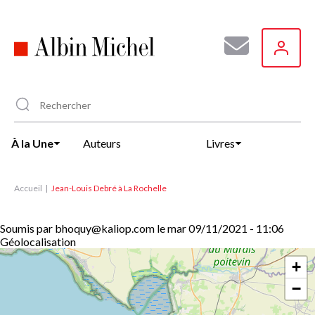
Aller
au
contenu
principal
À la Une
Auteurs
Livres
Accueil
Jean-Louis Debré à La Rochelle
Soumis par
bhoquy@kaliop.com
le
mar 09/11/2021 - 11:06
Géolocalisation
+
−