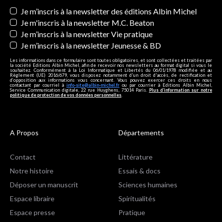
Newsletters
Je m’inscris à la newsletter des éditions Albin Michel
Je m'inscris à la newsletter M.C. Beaton
Je m’inscris à la newsletter Vie pratique
Je m’inscris à la newsletter Jeunesse & BD
Les informations dans ce formulaire sont toutes obligatoires, et sont collectées et traitées par
la société Editions Albin Michel, afin de recevoir nos newsletters au format digital si vous le
souhaitez. Conformément à la Loi Informatique et Libertés du 06/01/1978 modifiée et au
Règlement (UE) 2016/679, vous disposez notamment d'un droit d'accès, de rectification et
d’opposition aux informations vous concernant. Vous pouvez exercer ces droits en nous
contactant par courriel à
info-site@albin-michel.fr
ou par courrier à Editions Albin Michel,
Service Communication digitale, 22 rue Huyghens, 75014 Paris.
Plus d’information sur notre
politique de protection de vos données personnelles
.
A Propos
Départements
Contact
Littérature
Notre histoire
Essais & docs
Déposer un manuscrit
Sciences humaines
Espace libraire
Spiritualités
Espace presse
Pratique