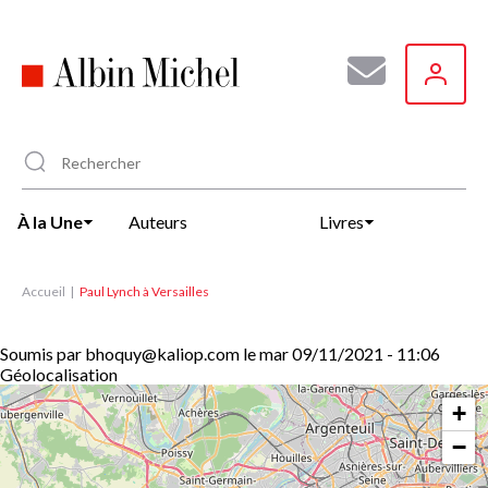
Aller
au
contenu
principal
À la Une
Auteurs
Livres
Accueil
Paul Lynch à Versailles
Soumis par
bhoquy@kaliop.com
le
mar 09/11/2021 - 11:06
Géolocalisation
+
−