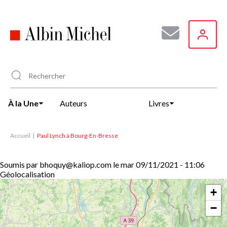
Aller
au
contenu
principal
À la Une
Auteurs
Livres
Accueil
Paul Lynch à Bourg-En-Bresse
Soumis par
bhoquy@kaliop.com
le
mar 09/11/2021 - 11:06
Géolocalisation
+
−