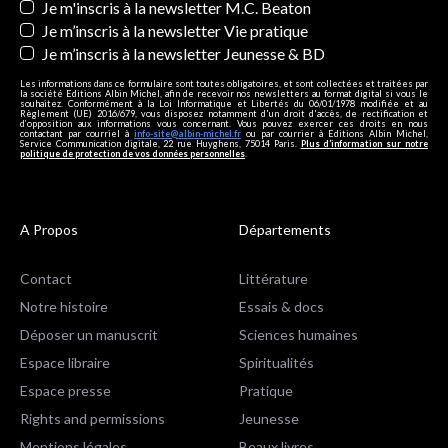
Je m'inscris à la newsletter M.C. Beaton
Je m’inscris à la newsletter Vie pratique
Je m’inscris à la newsletter Jeunesse & BD
Les informations dans ce formulaire sont toutes obligatoires, et sont collectées et traitées par
la société Editions Albin Michel, afin de recevoir nos newsletters au format digital si vous le
souhaitez. Conformément à la Loi Informatique et Libertés du 06/01/1978 modifiée et au
Règlement (UE) 2016/679, vous disposez notamment d'un droit d'accès, de rectification et
d’opposition aux informations vous concernant. Vous pouvez exercer ces droits en nous
contactant par courriel à
info-site@albin-michel.fr
ou par courrier à Editions Albin Michel,
Service Communication digitale, 22 rue Huyghens, 75014 Paris.
Plus d’information sur notre
politique de protection de vos données personnelles
.
A Propos
Départements
Contact
Littérature
Notre histoire
Essais & docs
Déposer un manuscrit
Sciences humaines
Espace libraire
Spiritualités
Espace presse
Pratique
Rights and permissions
Jeunesse
Mentions légales
Beaux livres