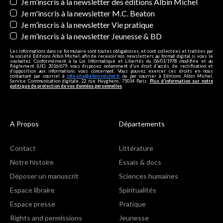
Newsletters
Je m’inscris à la newsletter des éditions Albin Michel
Je m'inscris à la newsletter M.C. Beaton
Je m’inscris à la newsletter Vie pratique
Je m’inscris à la newsletter Jeunesse & BD
Les informations dans ce formulaire sont toutes obligatoires, et sont collectées et traitées par
la société Editions Albin Michel, afin de recevoir nos newsletters au format digital si vous le
souhaitez. Conformément à la Loi Informatique et Libertés du 06/01/1978 modifiée et au
Règlement (UE) 2016/679, vous disposez notamment d'un droit d'accès, de rectification et
d’opposition aux informations vous concernant. Vous pouvez exercer ces droits en nous
contactant par courriel à
info-site@albin-michel.fr
ou par courrier à Editions Albin Michel,
Service Communication digitale, 22 rue Huyghens, 75014 Paris.
Plus d’information sur notre
politique de protection de vos données personnelles
.
A Propos
Départements
Contact
Littérature
Notre histoire
Essais & docs
Déposer un manuscrit
Sciences humaines
Espace libraire
Spiritualités
Espace presse
Pratique
Rights and permissions
Jeunesse