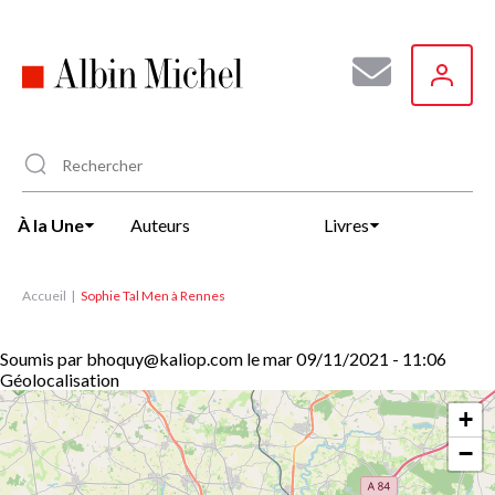
Aller
au
contenu
principal
À la Une
Auteurs
Livres
Accueil
Sophie Tal Men à Rennes
Soumis par
bhoquy@kaliop.com
le
mar 09/11/2021 - 11:06
Géolocalisation
+
−