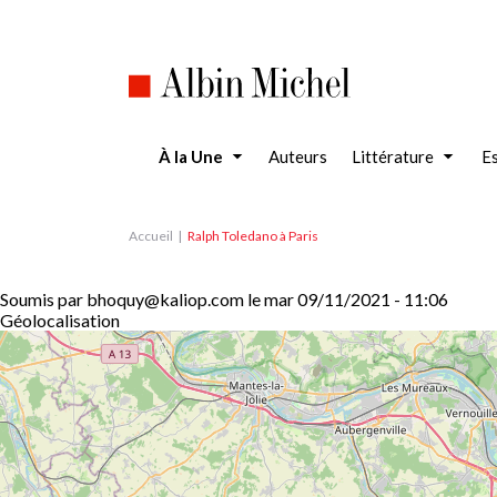
Aller
au
contenu
principal
À la Une
Auteurs
Littérature
Es
Accueil
Ralph Toledano à Paris
Soumis par
bhoquy@kaliop.com
le
mar 09/11/2021 - 11:06
Géolocalisation