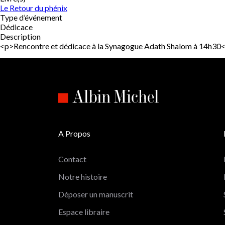
Le Retour du phénix
Type d’événement
Dédicace
Description
<p>Rencontre et dédicace à la Synagogue Adath Shalom à 14h30
A Propos
Contact
Notre histoire
Déposer un manuscrit
Espace libraire