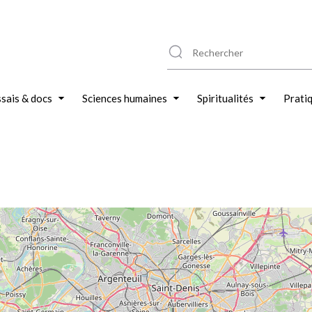
sais & docs
Sciences humaines
Spiritualités
Prati