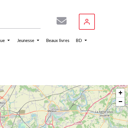
que
Jeunesse
Beaux livres
BD
+
−