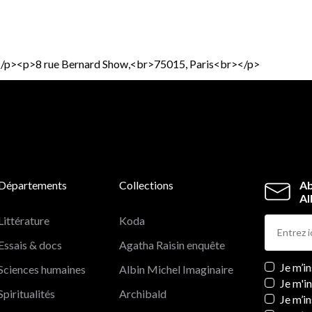
</p><p>8 rue Bernard Show,<br>75015, Paris<br></p>
Départements
Collections
Ab
Al
Littérature
Koda
Essais & docs
Agatha Raisin enquête
Newslett
Je m’i
Sciences humaines
Albin Michel Imaginaire
Je m'i
Spiritualités
Archibald
Je m’in