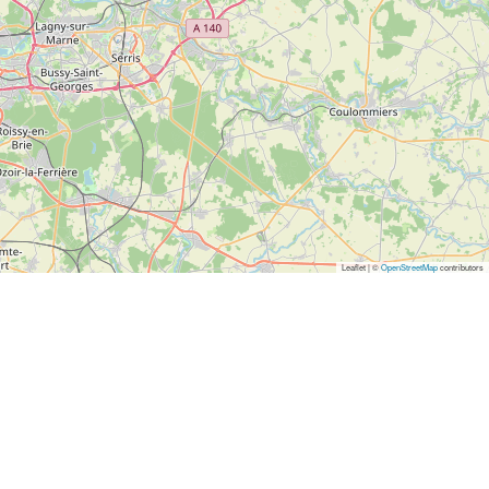
Leaflet | ©
OpenStreetMap
contributors