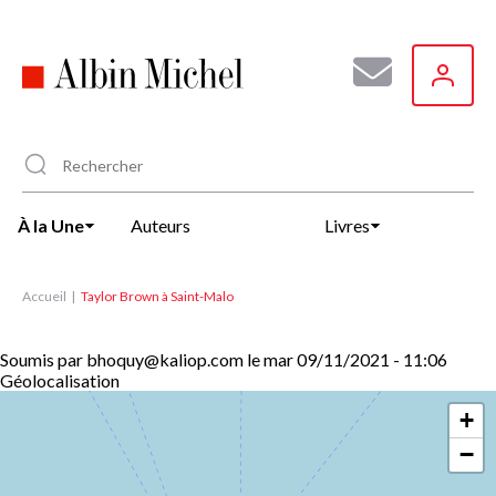
Aller
au
contenu
principal
À la Une
Auteurs
Livres
Accueil
Taylor Brown à Saint-Malo
Soumis par
bhoquy@kaliop.com
le
mar 09/11/2021 - 11:06
Géolocalisation
+
−