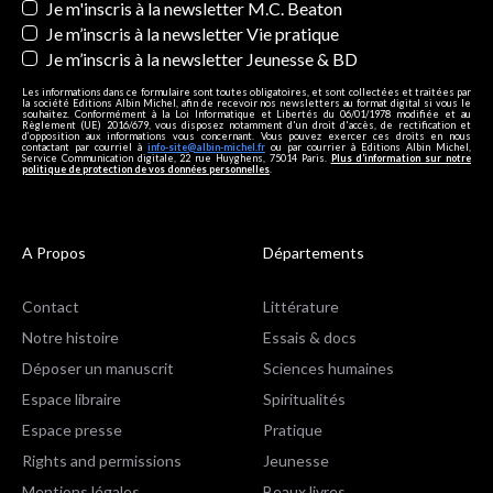
Je m'inscris à la newsletter M.C. Beaton
Je m’inscris à la newsletter Vie pratique
Je m’inscris à la newsletter Jeunesse & BD
Les informations dans ce formulaire sont toutes obligatoires, et sont collectées et traitées par
la société Editions Albin Michel, afin de recevoir nos newsletters au format digital si vous le
souhaitez. Conformément à la Loi Informatique et Libertés du 06/01/1978 modifiée et au
Règlement (UE) 2016/679, vous disposez notamment d'un droit d'accès, de rectification et
d’opposition aux informations vous concernant. Vous pouvez exercer ces droits en nous
contactant par courriel à
info-site@albin-michel.fr
ou par courrier à Editions Albin Michel,
Service Communication digitale, 22 rue Huyghens, 75014 Paris.
Plus d’information sur notre
politique de protection de vos données personnelles
.
A Propos
Départements
Contact
Littérature
Notre histoire
Essais & docs
Déposer un manuscrit
Sciences humaines
Espace libraire
Spiritualités
Espace presse
Pratique
Rights and permissions
Jeunesse
Mentions légales
Beaux livres