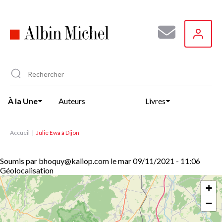
Aller
au
contenu
principal
À la Une
Auteurs
Livres
Accueil
Julie Ewa à Dijon
Soumis par
bhoquy@kaliop.com
le
mar 09/11/2021 - 11:06
Géolocalisation
+
−