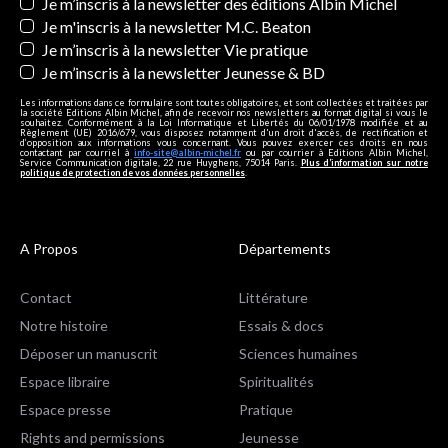
Newsletters
Je m’inscris à la newsletter des éditions Albin Michel
Je m'inscris à la newsletter M.C. Beaton
Je m’inscris à la newsletter Vie pratique
Je m’inscris à la newsletter Jeunesse & BD
Les informations dans ce formulaire sont toutes obligatoires, et sont collectées et traitées par
la société Editions Albin Michel, afin de recevoir nos newsletters au format digital si vous le
souhaitez. Conformément à la Loi Informatique et Libertés du 06/01/1978 modifiée et au
Règlement (UE) 2016/679, vous disposez notamment d'un droit d'accès, de rectification et
d’opposition aux informations vous concernant. Vous pouvez exercer ces droits en nous
contactant par courriel à
info-site@albin-michel.fr
ou par courrier à Editions Albin Michel,
Service Communication digitale, 22 rue Huyghens, 75014 Paris.
Plus d’information sur notre
politique de protection de vos données personnelles
.
A Propos
Départements
Contact
Littérature
Notre histoire
Essais & docs
Déposer un manuscrit
Sciences humaines
Espace libraire
Spiritualités
Espace presse
Pratique
Rights and permissions
Jeunesse