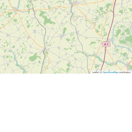
Leaflet | ©
OpenStreetMap
contributors