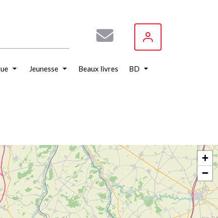
que
Jeunesse
Beaux livres
BD
+
−