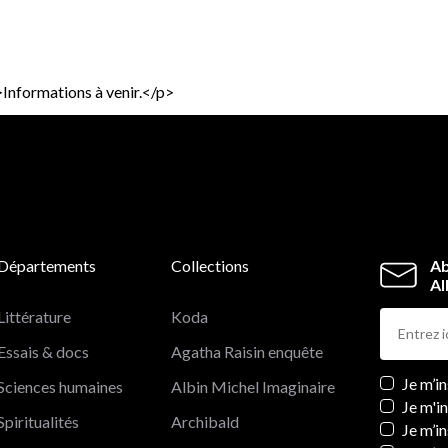
Informations à venir.</p>
Départements
Collections
Ab
Al
Littérature
Koda
Essais & docs
Agatha Raisin enquête
Newslett
Je m’i
Sciences humaines
Albin Michel Imaginaire
Je m'i
Spiritualités
Archibald
Je m’in