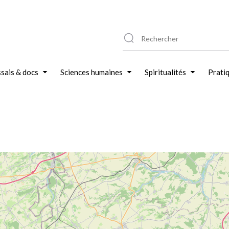
sais & docs
Sciences humaines
Spiritualités
Prati