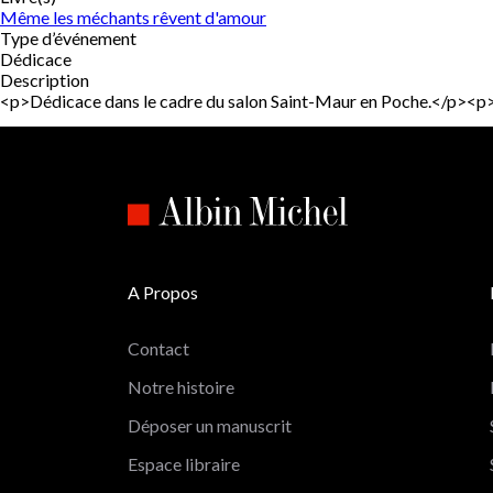
Même les méchants rêvent d'amour
Type d’événement
Dédicace
Description
<p>Dédicace dans le cadre du salon Saint-Maur en Poche.</p><p>
A Propos
Contact
Notre histoire
Déposer un manuscrit
Espace libraire