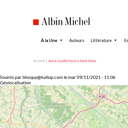
Aller
au
contenu
principal
À la Une
Auteurs
Littérature
Es
Accueil
Anne-Gaëlle Huon à Saint-Maur
Soumis par
bhoquy@kaliop.com
le
mar 09/11/2021 - 11:06
Géolocalisation