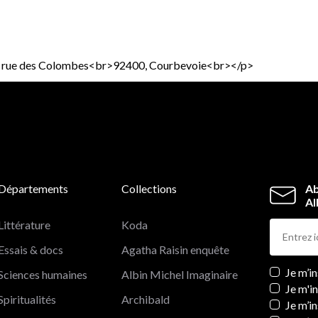
18 rue des Colombes<br>92400, Courbevoie<br></p>
Départements
Collections
Ab
Al
Littérature
Koda
Essais & docs
Agatha Raisin enquête
Newslett
Je m’i
Sciences humaines
Albin Michel Imaginaire
Je m'i
Spiritualités
Archibald
Je m’in