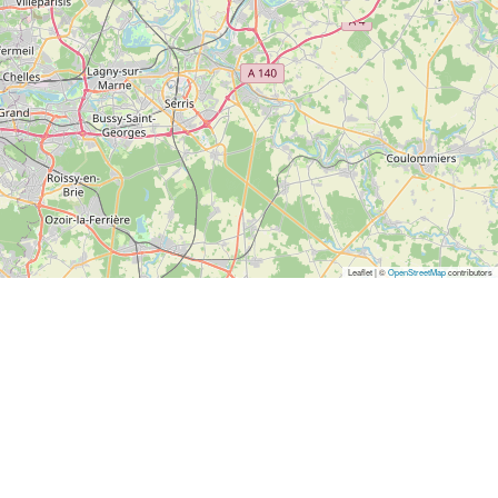
Leaflet | ©
OpenStreetMap
contributors