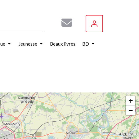
que
Jeunesse
Beaux livres
BD
+
−