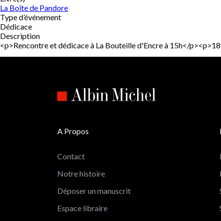
La Boîte de Pandore
Type d’événement
Dédicace
Description
<p>Rencontre et dédicace à La Bouteille d'Encre à 15h</p><p>
A Propos
Contact
Notre histoire
Déposer un manuscrit
Espace libraire