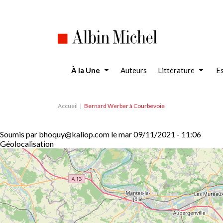
Aller
au
contenu
principal
À la Une
Auteurs
Littérature
Es
Accueil
Bernard Werber à Courbevoie
Soumis par
bhoquy@kaliop.com
le
mar 09/11/2021 - 11:06
Géolocalisation