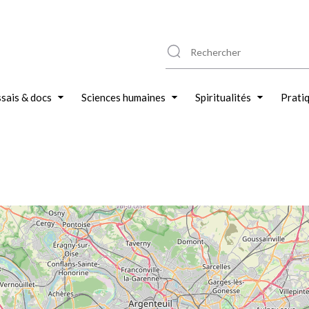
sais & docs
Sciences humaines
Spiritualités
Prati