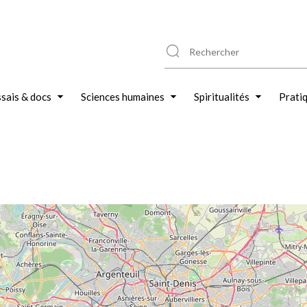
sais & docs
Sciences humaines
Spiritualités
Prati