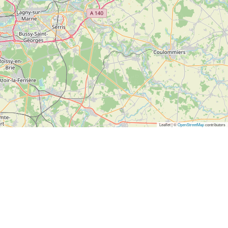
Leaflet | ©
OpenStreetMap
contributors