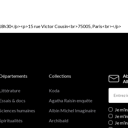
 à 18h30</p><p>15 rue Victor Cousin<br>75005, Paris<br></p>
Départements
Collections
Ab
Al
Littérature
Koda
Essais & docs
Agatha Raisin enquête
Newslett
Je m’i
Sciences humaines
Albin Michel Imaginaire
Je m'i
Spiritualités
Archibald
Je m’in