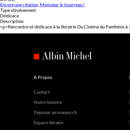
Encore une citation, Monsieur le bourreau !
Type d’événement
Dédicace
Description
<p>Rencontre et dédicace à la librairie Du Cinéma du Panthéon
A Propos
Contact
Notre histoire
Déposer un manuscrit
Espace libraire