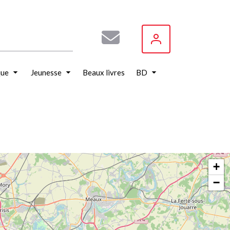
que
Jeunesse
Beaux livres
BD
+
−