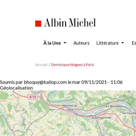
Aller
au
contenu
principal
À la Une
Auteurs
Littérature
Es
Accueil
Dominique Noguez à Paris
Soumis par
bhoquy@kaliop.com
le
mar 09/11/2021 - 11:06
Géolocalisation