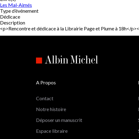
Les Mal-Aimés
Type d’événement
Dédicace
Description
<p>Rencontre et dédicace à la Librairie Page et Plume à 18h</
A Propos
Contact
Notre histoire
Déposer un manuscrit
Espace libraire