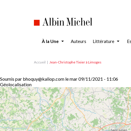
Aller
au
contenu
principal
À la Une
Auteurs
Littérature
Es
Accueil
Jean-Christophe Tixier à Limoges
Soumis par
bhoquy@kaliop.com
le
mar 09/11/2021 - 11:06
Géolocalisation