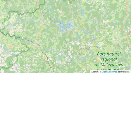
Leaflet | ©
OpenStreetMap
contributors