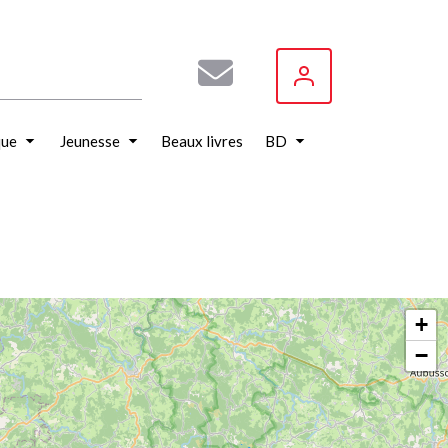
que
Jeunesse
Beaux livres
BD
+
−