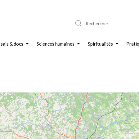
sais & docs
Sciences humaines
Spiritualités
Prati