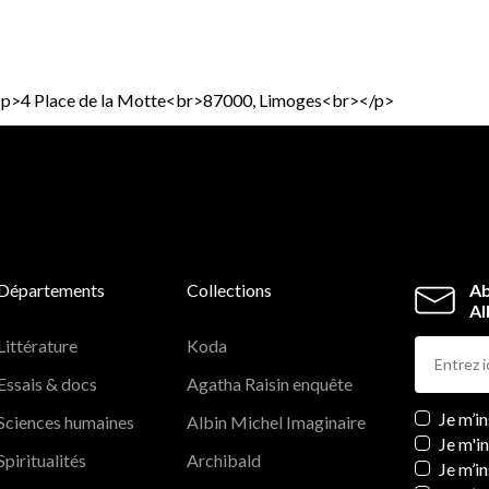
p><p>4 Place de la Motte<br>87000, Limoges<br></p>
Départements
Collections
Ab
Al
Littérature
Koda
Essais & docs
Agatha Raisin enquête
Newslett
Je m’i
Sciences humaines
Albin Michel Imaginaire
Je m'i
Spiritualités
Archibald
Je m’in