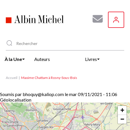
Aller
au
contenu
principal
À la Une
Auteurs
Livres
Accueil
Maxime Chattam à Rosny-Sous-Bois
Soumis par
bhoquy@kaliop.com
le
mar 09/11/2021 - 11:06
Géolocalisation
+
−