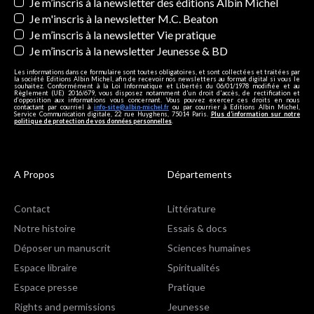
Newsletters
Je m’inscris à la newsletter des éditions Albin Michel
Je m'inscris à la newsletter M.C. Beaton
Je m’inscris à la newsletter Vie pratique
Je m’inscris à la newsletter Jeunesse & BD
Les informations dans ce formulaire sont toutes obligatoires, et sont collectées et traitées par
la société Editions Albin Michel, afin de recevoir nos newsletters au format digital si vous le
souhaitez. Conformément à la Loi Informatique et Libertés du 06/01/1978 modifiée et au
Règlement (UE) 2016/679, vous disposez notamment d'un droit d'accès, de rectification et
d’opposition aux informations vous concernant. Vous pouvez exercer ces droits en nous
contactant par courriel à
info-site@albin-michel.fr
ou par courrier à Editions Albin Michel,
Service Communication digitale, 22 rue Huyghens, 75014 Paris.
Plus d’information sur notre
politique de protection de vos données personnelles
.
A Propos
Départements
Contact
Littérature
Notre histoire
Essais & docs
Déposer un manuscrit
Sciences humaines
Espace libraire
Spiritualités
Espace presse
Pratique
Rights and permissions
Jeunesse