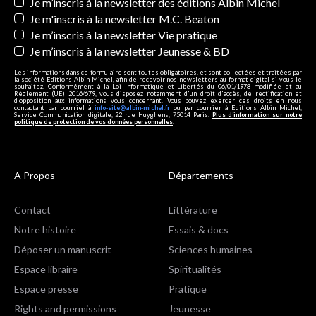
Newsletters
Je m’inscris à la newsletter des éditions Albin Michel
Je m'inscris à la newsletter M.C. Beaton
Je m’inscris à la newsletter Vie pratique
Je m’inscris à la newsletter Jeunesse & BD
Les informations dans ce formulaire sont toutes obligatoires, et sont collectées et traitées par
la société Editions Albin Michel, afin de recevoir nos newsletters au format digital si vous le
souhaitez. Conformément à la Loi Informatique et Libertés du 06/01/1978 modifiée et au
Règlement (UE) 2016/679, vous disposez notamment d'un droit d'accès, de rectification et
d’opposition aux informations vous concernant. Vous pouvez exercer ces droits en nous
contactant par courriel à
info-site@albin-michel.fr
ou par courrier à Editions Albin Michel,
Service Communication digitale, 22 rue Huyghens, 75014 Paris.
Plus d’information sur notre
politique de protection de vos données personnelles
.
A Propos
Départements
Contact
Littérature
Notre histoire
Essais & docs
Déposer un manuscrit
Sciences humaines
Espace libraire
Spiritualités
Espace presse
Pratique
Rights and permissions
Jeunesse