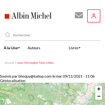
Aller
au
contenu
principal
À la Une
Auteurs
Livres
Accueil
Jean-Christophe Tixier à Alès
Soumis par
bhoquy@kaliop.com
le
mar 09/11/2021 - 11:06
Géolocalisation
+
−