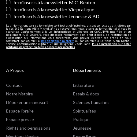
Je m'inscris à la newsletter M.C. Beaton
Je m’inscris à la newsletter Vie pratique
Je m’inscris à la newsletter Jeunesse & BD
Les informations dans ce formulaire sont toutes obligatoires, et sont collectées et traitées par
la société Editions Albin Michel, afin de recevoir nos newsletters au format digital si vous le
souhaitez. Conformément à la Loi Informatique et Libertés du 06/01/1978 modifiée et au
Règlement (UE) 2016/679, vous disposez notamment d'un droit d'accès, de rectification et
d’opposition aux informations vous concernant. Vous pouvez exercer ces droits en nous
contactant par courriel à
info-site@albin-michel.fr
ou par courrier à Editions Albin Michel,
Service Communication digitale, 22 rue Huyghens, 75014 Paris.
Plus d’information sur notre
politique de protection de vos données personnelles
.
A Propos
Départements
Contact
Littérature
Notre histoire
Essais & docs
Déposer un manuscrit
Sciences humaines
Espace libraire
Spiritualités
Espace presse
Pratique
Rights and permissions
Jeunesse
Mentions légales
Beaux livres