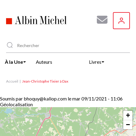
Aller
au
contenu
principal
À la Une
Auteurs
Livres
Accueil
Jean-Christophe Tixier à Dax
Soumis par
bhoquy@kaliop.com
le
mar 09/11/2021 - 11:06
Géolocalisation
+
−