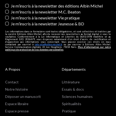
Newsletters
Je m’inscris à la newsletter des éditions Albin Michel
Je m'inscris à la newsletter M.C. Beaton
Je m’inscris à la newsletter Vie pratique
Je m’inscris à la newsletter Jeunesse & BD
Les informations dans ce formulaire sont toutes obligatoires, et sont collectées et traitées par
la société Editions Albin Michel, afin de recevoir nos newsletters au format digital si vous le
souhaitez. Conformément à la Loi Informatique et Libertés du 06/01/1978 modifiée et au
Règlement (UE) 2016/679, vous disposez notamment d'un droit d'accès, de rectification et
d’opposition aux informations vous concernant. Vous pouvez exercer ces droits en nous
contactant par courriel à
info-site@albin-michel.fr
ou par courrier à Editions Albin Michel,
Service Communication digitale, 22 rue Huyghens, 75014 Paris.
Plus d’information sur notre
politique de protection de vos données personnelles
.
A Propos
Départements
Contact
Littérature
Notre histoire
Essais & docs
Déposer un manuscrit
Sciences humaines
Espace libraire
Spiritualités
Espace presse
Pratique