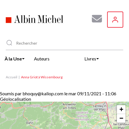
Aller
au
contenu
principal
À la Une
Auteurs
Livres
Accueil
Anna Griot à Wissembourg
Soumis par
bhoquy@kaliop.com
le
mar 09/11/2021 - 11:06
Géolocalisation
+
−