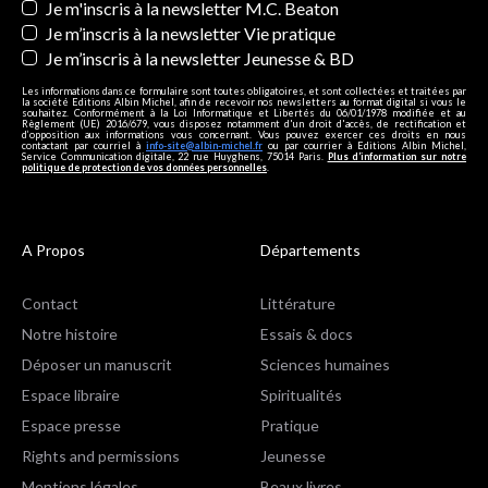
Je m'inscris à la newsletter M.C. Beaton
Je m’inscris à la newsletter Vie pratique
Je m’inscris à la newsletter Jeunesse & BD
Les informations dans ce formulaire sont toutes obligatoires, et sont collectées et traitées par
la société Editions Albin Michel, afin de recevoir nos newsletters au format digital si vous le
souhaitez. Conformément à la Loi Informatique et Libertés du 06/01/1978 modifiée et au
Règlement (UE) 2016/679, vous disposez notamment d'un droit d'accès, de rectification et
d’opposition aux informations vous concernant. Vous pouvez exercer ces droits en nous
contactant par courriel à
info-site@albin-michel.fr
ou par courrier à Editions Albin Michel,
Service Communication digitale, 22 rue Huyghens, 75014 Paris.
Plus d’information sur notre
politique de protection de vos données personnelles
.
A Propos
Départements
Contact
Littérature
Notre histoire
Essais & docs
Déposer un manuscrit
Sciences humaines
Espace libraire
Spiritualités
Espace presse
Pratique
Rights and permissions
Jeunesse
Mentions légales
Beaux livres