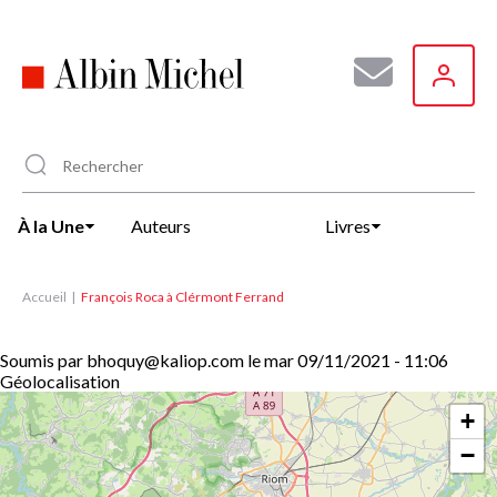
Aller
au
contenu
principal
À la Une
Auteurs
Livres
Accueil
François Roca à Clérmont Ferrand
Soumis par
bhoquy@kaliop.com
le
mar 09/11/2021 - 11:06
Géolocalisation
+
−