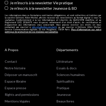
Je m’inscris à la newsletter Vie pratique
Je m’inscris à la newsletter Jeunesse & BD
Les informations dans ce formulaire sont toutes obligatoires, et sont collectées et traitées par
la société Editions Albin Michel, afin de recevoir nos newsletters au format digital si vous le
souhaitez. Conformément à la Loi Informatique et Libertés du 06/01/1978 modifiée et au
Règlement (UE) 2016/679, vous disposez notamment d'un droit d'accès, de rectification et
d’opposition aux informations vous concernant. Vous pouvez exercer ces droits en nous
contactant par courriel à
info-site@albin-michel.fr
ou par courrier à Editions Albin Michel,
Service Communication digitale, 22 rue Huyghens, 75014 Paris.
Plus d’information sur notre
politique de protection de vos données personnelles
.
A Propos
Départements
Contact
Littérature
Notre histoire
Essais & docs
Déposer un manuscrit
Sciences humaines
Espace libraire
Spiritualités
Espace presse
Pratique
Rights and permissions
Jeunesse
Mentions légales
Beaux livres