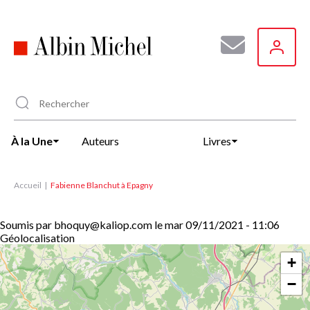
Aller
au
contenu
principal
À la Une
Auteurs
Livres
Accueil
Fabienne Blanchut à Epagny
Soumis par
bhoquy@kaliop.com
le
mar 09/11/2021 - 11:06
Géolocalisation
+
−