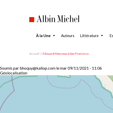
Aller
au
contenu
principal
À la Une
Auteurs
Littérature
Es
Accueil
Edouard Manceau à San Francisco
Soumis par
bhoquy@kaliop.com
le
mar 09/11/2021 - 11:06
Géolocalisation