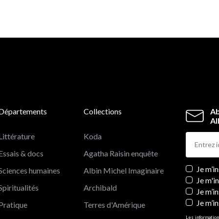
Départements
Collections
Ab
Al
Littérature
Koda
Essais & docs
Agatha Raisin enquête
Newslett
Je m’i
Sciences humaines
Albin Michel Imaginaire
Je m'i
Spiritualités
Archibald
Je m’in
Je m’i
Pratique
Terres d'Amérique
Les information