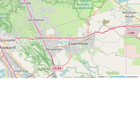
Leaflet | ©
OpenStreetMap
contributors