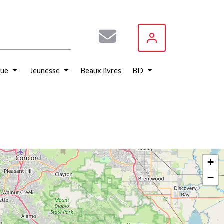
que
Jeunesse
Beaux livres
BD
+
−