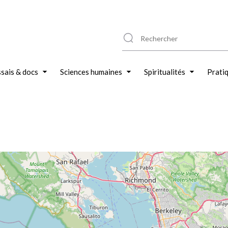
sais & docs
Sciences humaines
Spiritualités
Prati