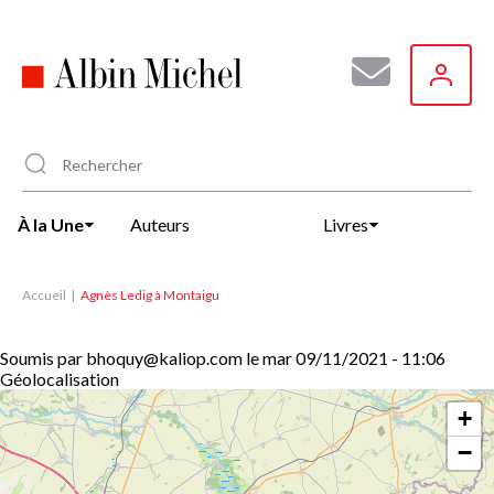
Aller
au
contenu
principal
À la Une
Auteurs
Livres
Accueil
Agnès Ledig à Montaigu
Soumis par
bhoquy@kaliop.com
le
mar 09/11/2021 - 11:06
Géolocalisation
+
−