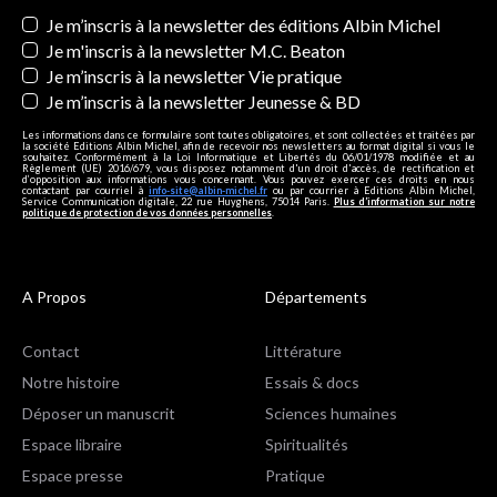
Newsletters
Je m’inscris à la newsletter des éditions Albin Michel
Je m'inscris à la newsletter M.C. Beaton
Je m’inscris à la newsletter Vie pratique
Je m’inscris à la newsletter Jeunesse & BD
Les informations dans ce formulaire sont toutes obligatoires, et sont collectées et traitées par
la société Editions Albin Michel, afin de recevoir nos newsletters au format digital si vous le
souhaitez. Conformément à la Loi Informatique et Libertés du 06/01/1978 modifiée et au
Règlement (UE) 2016/679, vous disposez notamment d'un droit d'accès, de rectification et
d’opposition aux informations vous concernant. Vous pouvez exercer ces droits en nous
contactant par courriel à
info-site@albin-michel.fr
ou par courrier à Editions Albin Michel,
Service Communication digitale, 22 rue Huyghens, 75014 Paris.
Plus d’information sur notre
politique de protection de vos données personnelles
.
A Propos
Départements
Contact
Littérature
Notre histoire
Essais & docs
Déposer un manuscrit
Sciences humaines
Espace libraire
Spiritualités
Espace presse
Pratique