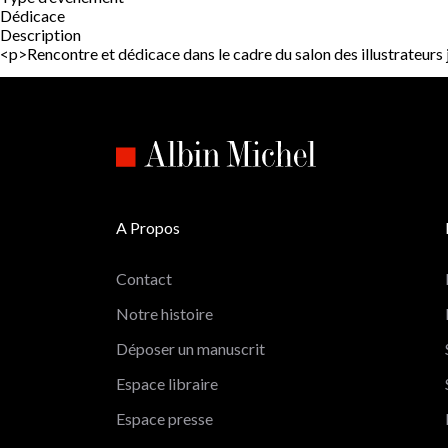
Dédicace
Description
<p>Rencontre et dédicace dans le cadre du salon des illustrat
A Propos
Contact
Notre histoire
Déposer un manuscrit
Espace libraire
Espace presse