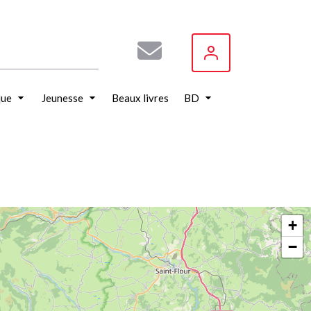
que
Jeunesse
Beaux livres
BD
+
−