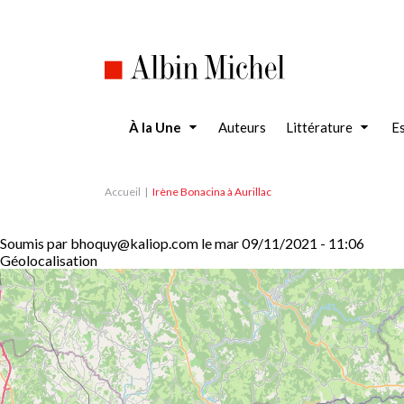
Aller
au
contenu
principal
À la Une
Auteurs
Littérature
Es
Accueil
Irène Bonacina à Aurillac
Soumis par
bhoquy@kaliop.com
le
mar 09/11/2021 - 11:06
Géolocalisation