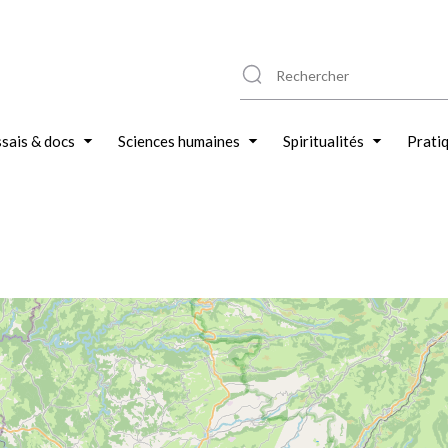
sais & docs
Sciences humaines
Spiritualités
Prati