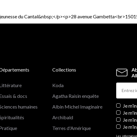
eurs jeunesse du Cantal&nbsp;</p><p>28 avenue Gambetta<br>1501
Départements
Collections
Ab
Al
Littérature
Koda
Essais & docs
Agatha Raisin enquête
Newslett
Je m’i
Sciences humaines
Albin Michel Imaginaire
Je m'i
Spiritualités
Archibald
Je m’in
Je m’i
Pratique
Terres d'Amérique
Les information