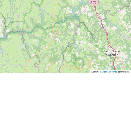
Leaflet | ©
OpenStreetMap
contributors