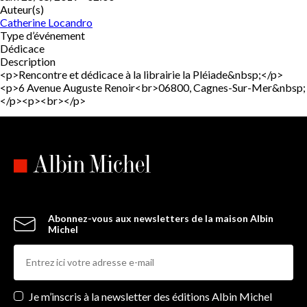
Auteur(s)
Catherine Locandro
Type d’événement
Dédicace
Description
<p>Rencontre et dédicace à la librairie la Pléiade&nbsp;</p>
<p>6 Avenue Auguste Renoir<br>06800, Cagnes-Sur-Mer&nbsp;
</p><p><br></p>
Abonnez-vous aux newsletters de la maison Albin
Michel
Newsletters
Je m’inscris à la newsletter des éditions Albin Michel