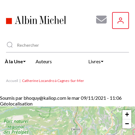
Aller
au
contenu
principal
À la Une
Auteurs
Livres
Accueil
Catherine Locandro à Cagnes-Sur-Mer
Soumis par
bhoquy@kaliop.com
le
mar 09/11/2021 - 11:06
Géolocalisation
+
−