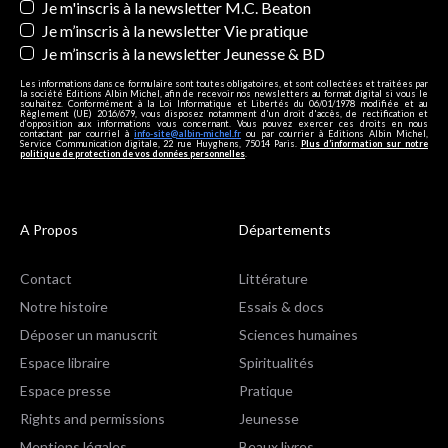
Je m'inscris à la newsletter M.C. Beaton
Je m’inscris à la newsletter Vie pratique
Je m’inscris à la newsletter Jeunesse & BD
Les informations dans ce formulaire sont toutes obligatoires, et sont collectées et traitées par
la société Editions Albin Michel, afin de recevoir nos newsletters au format digital si vous le
souhaitez. Conformément à la Loi Informatique et Libertés du 06/01/1978 modifiée et au
Règlement (UE) 2016/679, vous disposez notamment d'un droit d'accès, de rectification et
d’opposition aux informations vous concernant. Vous pouvez exercer ces droits en nous
contactant par courriel à
info-site@albin-michel.fr
ou par courrier à Editions Albin Michel,
Service Communication digitale, 22 rue Huyghens, 75014 Paris.
Plus d’information sur notre
politique de protection de vos données personnelles
.
A Propos
Départements
Contact
Littérature
Notre histoire
Essais & docs
Déposer un manuscrit
Sciences humaines
Espace libraire
Spiritualités
Espace presse
Pratique
Rights and permissions
Jeunesse
Mentions légales
Beaux livres