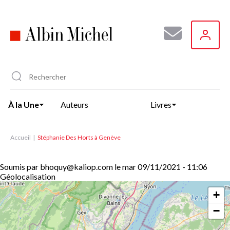
Aller
au
contenu
principal
À la Une
Auteurs
Livres
Accueil
Stéphanie Des Horts à Genève
Soumis par
bhoquy@kaliop.com
le
mar 09/11/2021 - 11:06
Géolocalisation
+
−