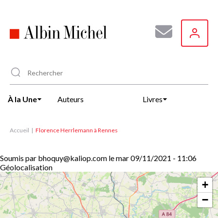
Aller
au
contenu
principal
À la Une
Auteurs
Livres
Accueil
Florence Herrlemann à Rennes
Soumis par
bhoquy@kaliop.com
le
mar 09/11/2021 - 11:06
Géolocalisation
+
−