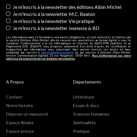
Newsletters
Je m’inscris à la newsletter des éditions Albin Michel
Je m'inscris à la newsletter M.C. Beaton
Je m’inscris à la newsletter Vie pratique
Je m’inscris à la newsletter Jeunesse & BD
Les informations dans ce formulaire sont toutes obligatoires, et sont collectées et traitées par
la société Editions Albin Michel, afin de recevoir nos newsletters au format digital si vous le
souhaitez. Conformément à la Loi Informatique et Libertés du 06/01/1978 modifiée et au
Règlement (UE) 2016/679, vous disposez notamment d'un droit d'accès, de rectification et
d’opposition aux informations vous concernant. Vous pouvez exercer ces droits en nous
contactant par courriel à
info-site@albin-michel.fr
ou par courrier à Editions Albin Michel,
Service Communication digitale, 22 rue Huyghens, 75014 Paris.
Plus d’information sur notre
politique de protection de vos données personnelles
.
A Propos
Départements
Contact
Littérature
Notre histoire
Essais & docs
Déposer un manuscrit
Sciences humaines
Espace libraire
Spiritualités
Espace presse
Pratique