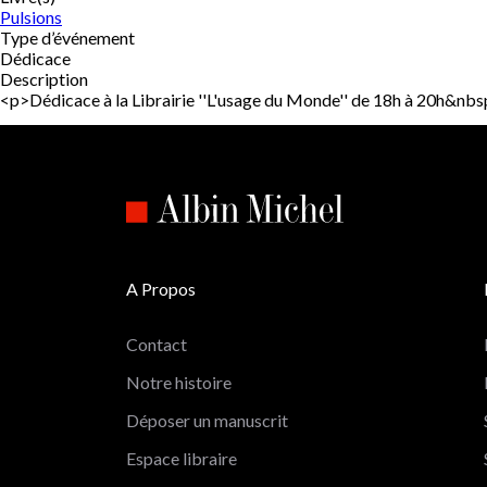
Pulsions
Type d’événement
Dédicace
Description
<p>Dédicace à la Librairie ''L'usage du Monde'' de 18h à 20h&n
A Propos
Contact
Notre histoire
Déposer un manuscrit
Espace libraire