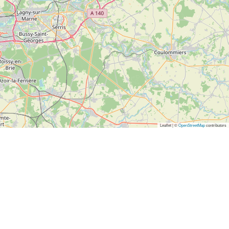
Leaflet | ©
OpenStreetMap
contributors