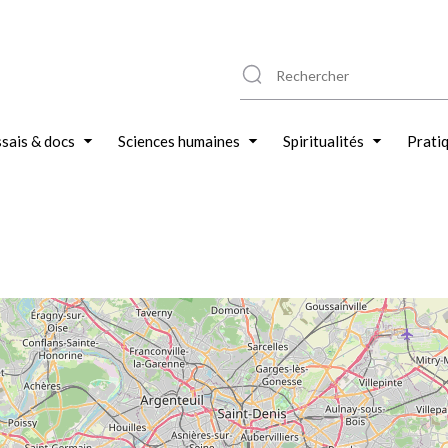
sais & docs
Sciences humaines
Spiritualités
Prati