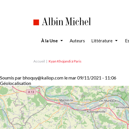
Aller
au
contenu
principal
À la Une
Auteurs
Littérature
Es
Accueil
Kyan Khojandi à Paris
Soumis par
bhoquy@kaliop.com
le
mar 09/11/2021 - 11:06
Géolocalisation