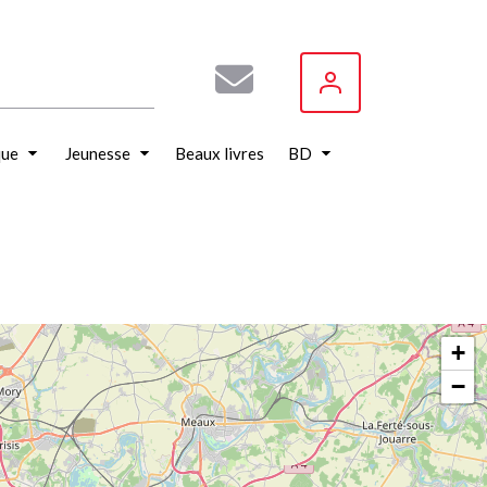
que
Jeunesse
Beaux livres
BD
+
−