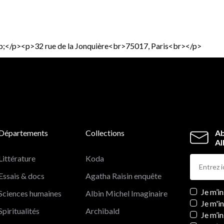
bsp;</p><p>32 rue de la Jonquière<br>75017, Paris<br></p>
Départements
Collections
Ab
Al
Littérature
Koda
Essais & docs
Agatha Raisin enquête
Newslett
Je m’i
Sciences humaines
Albin Michel Imaginaire
Je m'i
Spiritualités
Archibald
Je m’in