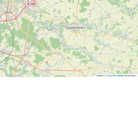
Leaflet | ©
OpenStreetMap
contributors