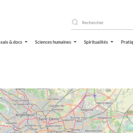
sais & docs
Sciences humaines
Spiritualités
Prati