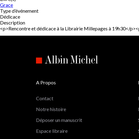
Grace
Type d’événement
Dédicace
Description
<p>Rencontre et dédicace à la Librairie Millepages à 19h30</
A Propos
Contact
Notre histoire
Déposer un manuscrit
Espace libraire