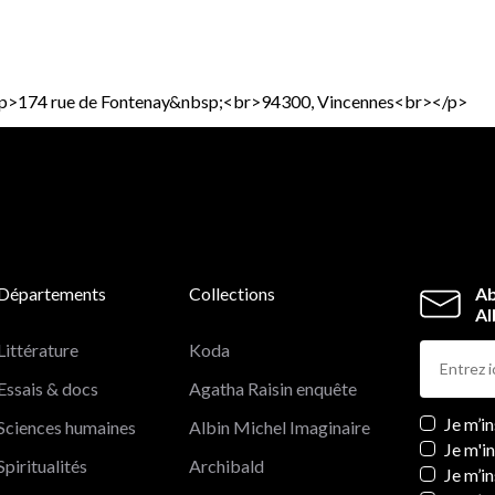
p><p>174 rue de Fontenay&nbsp;<br>94300, Vincennes<br></p>
Départements
Collections
Ab
Al
Littérature
Koda
Essais & docs
Agatha Raisin enquête
Newslett
Je m’i
Sciences humaines
Albin Michel Imaginaire
Je m'i
Spiritualités
Archibald
Je m’in