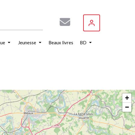
que
Jeunesse
Beaux livres
BD
+
−