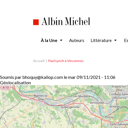
Aller
au
contenu
principal
À la Une
Auteurs
Littérature
Es
Accueil
Paul Lynch à Vincennes
Soumis par
bhoquy@kaliop.com
le
mar 09/11/2021 - 11:06
Géolocalisation