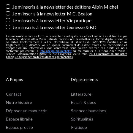
Newsletters
Je m’inscris à la newsletter des éditions Albin Michel
Je m'inscris à la newsletter M.C. Beaton
Je m’inscris à la newsletter Vie pratique
Je m’inscris à la newsletter Jeunesse & BD
Les informations dans ce formulaire sont toutes obligatoires, et sont collectées et traitées par
la société Editions Albin Michel, afin de recevoir nos newsletters au format digital si vous le
souhaitez. Conformément à la Loi Informatique et Libertés du 06/01/1978 modifiée et au
Règlement (UE) 2016/679, vous disposez notamment d'un droit d'accès, de rectification et
d’opposition aux informations vous concernant. Vous pouvez exercer ces droits en nous
contactant par courriel à
info-site@albin-michel.fr
ou par courrier à Editions Albin Michel,
Service Communication digitale, 22 rue Huyghens, 75014 Paris.
Plus d’information sur notre
politique de protection de vos données personnelles
.
A Propos
Départements
Contact
Littérature
Notre histoire
Essais & docs
Déposer un manuscrit
Sciences humaines
Espace libraire
Spiritualités
Espace presse
Pratique