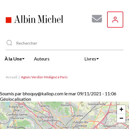
Aller
au
contenu
principal
À la Une
Auteurs
Livres
Accueil
Agnès Verdier-Moligné à Paris
Soumis par
bhoquy@kaliop.com
le
mar 09/11/2021 - 11:06
Géolocalisation
+
−