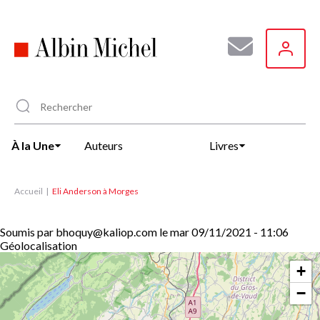
Aller
au
contenu
principal
À la Une
Auteurs
Livres
Accueil
Eli Anderson à Morges
Soumis par
bhoquy@kaliop.com
le
mar 09/11/2021 - 11:06
Géolocalisation
+
−