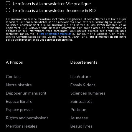
Je m’inscris à la newsletter Vie pratique
Je m’inscris à la newsletter Jeunesse & BD
Les informations dans ce formulaire sont toutes obligatoires, et sont collectées et traitées par
la société Editions Albin Michel, afin de recevoir nos newsletters au format digital si vous le
souhaitez. Conformément à la Loi Informatique et Libertés du 06/01/1978 modifiée et au
Règlement (UE) 2016/679, vous disposez notamment d'un droit d'accès, de rectification et
d’opposition aux informations vous concernant. Vous pouvez exercer ces droits en nous
contactant par courriel à
info-site@albin-michel.fr
ou par courrier à Editions Albin Michel,
Service Communication digitale, 22 rue Huyghens, 75014 Paris.
Plus d’information sur notre
politique de protection de vos données personnelles
.
A Propos
Départements
Contact
Littérature
Notre histoire
Essais & docs
Déposer un manuscrit
Sciences humaines
Espace libraire
Spiritualités
Espace presse
Pratique
Rights and permissions
Jeunesse
Mentions légales
Beaux livres