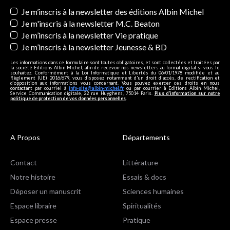
Newsletters
Je m’inscris à la newsletter des éditions Albin Michel
Je m'inscris à la newsletter M.C. Beaton
Je m’inscris à la newsletter Vie pratique
Je m’inscris à la newsletter Jeunesse & BD
Les informations dans ce formulaire sont toutes obligatoires, et sont collectées et traitées par
la société Editions Albin Michel, afin de recevoir nos newsletters au format digital si vous le
souhaitez. Conformément à la Loi Informatique et Libertés du 06/01/1978 modifiée et au
Règlement (UE) 2016/679, vous disposez notamment d'un droit d'accès, de rectification et
d’opposition aux informations vous concernant. Vous pouvez exercer ces droits en nous
contactant par courriel à
info-site@albin-michel.fr
ou par courrier à Editions Albin Michel,
Service Communication digitale, 22 rue Huyghens, 75014 Paris.
Plus d’information sur notre
politique de protection de vos données personnelles
.
A Propos
Départements
Contact
Littérature
Notre histoire
Essais & docs
Déposer un manuscrit
Sciences humaines
Espace libraire
Spiritualités
Espace presse
Pratique