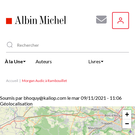
Aller
au
contenu
principal
À la Une
Auteurs
Livres
Accueil
Morgan Audic à Rambouillet
Soumis par
bhoquy@kaliop.com
le
mar 09/11/2021 - 11:06
Géolocalisation
+
−