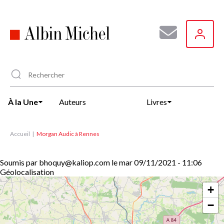
Aller
au
contenu
principal
À la Une
Auteurs
Livres
Accueil
Morgan Audic à Rennes
Soumis par
bhoquy@kaliop.com
le
mar 09/11/2021 - 11:06
Géolocalisation
+
−