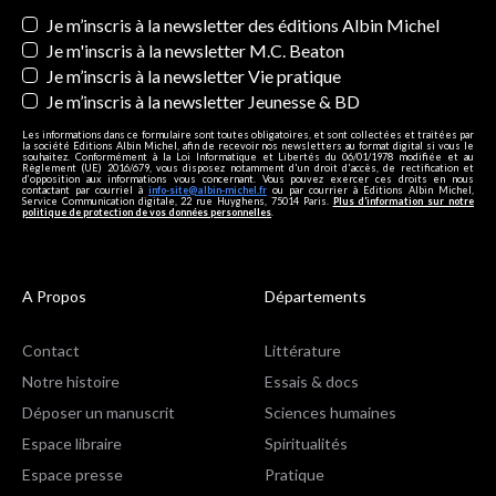
Newsletters
Je m’inscris à la newsletter des éditions Albin Michel
Je m'inscris à la newsletter M.C. Beaton
Je m’inscris à la newsletter Vie pratique
Je m’inscris à la newsletter Jeunesse & BD
Les informations dans ce formulaire sont toutes obligatoires, et sont collectées et traitées par
la société Editions Albin Michel, afin de recevoir nos newsletters au format digital si vous le
souhaitez. Conformément à la Loi Informatique et Libertés du 06/01/1978 modifiée et au
Règlement (UE) 2016/679, vous disposez notamment d'un droit d'accès, de rectification et
d’opposition aux informations vous concernant. Vous pouvez exercer ces droits en nous
contactant par courriel à
info-site@albin-michel.fr
ou par courrier à Editions Albin Michel,
Service Communication digitale, 22 rue Huyghens, 75014 Paris.
Plus d’information sur notre
politique de protection de vos données personnelles
.
A Propos
Départements
Contact
Littérature
Notre histoire
Essais & docs
Déposer un manuscrit
Sciences humaines
Espace libraire
Spiritualités
Espace presse
Pratique